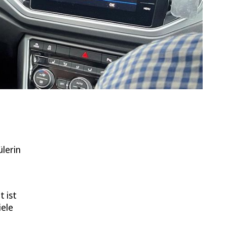
ülerin
t ist
iele