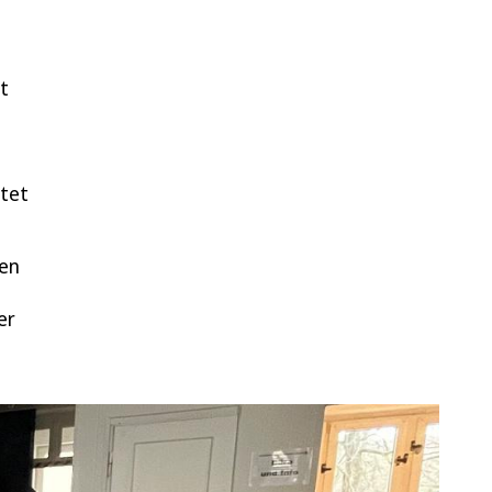
t
stet
nen
er