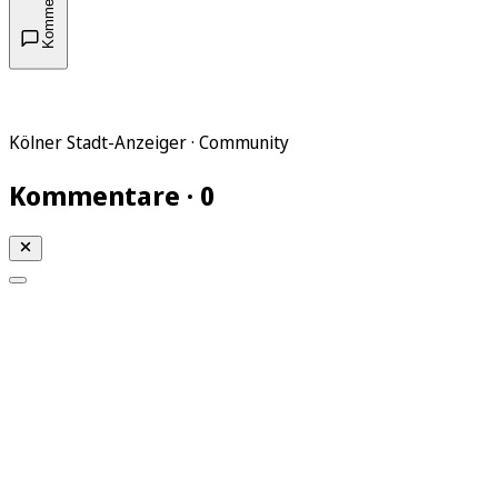
Kommentare
Kölner Stadt-Anzeiger · Community
Kommentare · 0
Mein KStA
Meine Artikel
Meine Region
Meine Newsletter
Mein KStA PLUS
Mein E-Paper