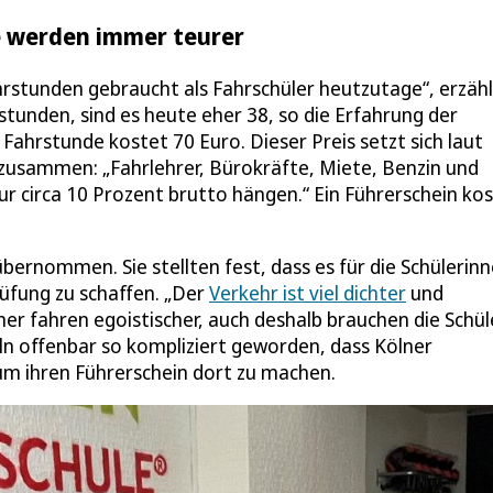
ne werden immer teurer
rstunden gebraucht als Fahrschüler heutzutage“, erzähl
tunden, sind es heute eher 38, so die Erfahrung der
Fahrstunde kostet 70 Euro. Dieser Preis setzt sich laut
zusammen: „Fahrlehrer, Bürokräfte, Miete, Benzin und
nur circa 10 Prozent brutto hängen.“ Ein Führerschein ko
bernommen. Sie stellten fest, dass es für die Schülerin
rüfung zu schaffen. „Der
Verkehr ist viel dichter
und
r fahren egoistischer, auch deshalb brauchen die Schül
öln offenbar so kompliziert geworden, dass Kölner
um ihren Führerschein dort zu machen.