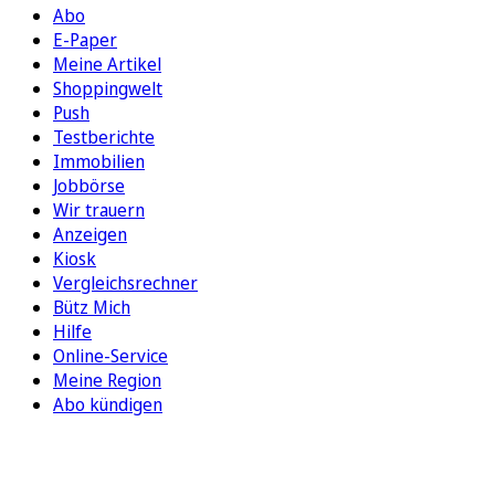
Abo
E-Paper
Meine Artikel
Shoppingwelt
Push
Testberichte
Immobilien
Jobbörse
Wir trauern
Anzeigen
Kiosk
Vergleichsrechner
Bütz Mich
Hilfe
Online-Service
Meine Region
Abo kündigen
FOLGEN SIE UNS
ENTDECKEN SIE UNSERE APP