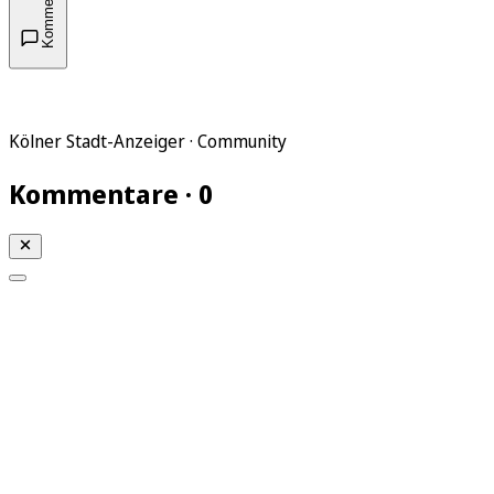
Kommentare
Kölner Stadt-Anzeiger · Community
Kommentare · 0
Mein KStA
Meine Artikel
Meine Region
Meine Newsletter
Mein KStA PLUS
Mein E-Paper