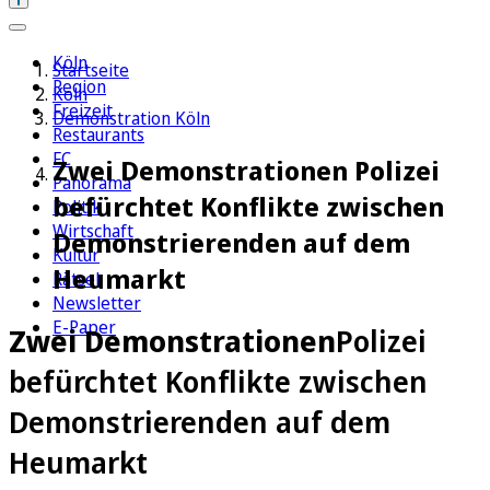
Köln
Startseite
Region
Köln
Freizeit
Demonstration Köln
Restaurants
FC
Zwei Demonstrationen Polizei
Panorama
befürchtet Konflikte zwischen
Politik
Wirtschaft
Demonstrierenden auf dem
Kultur
Heumarkt
Rätsel
Newsletter
E-Paper
Zwei Demonstrationen
Polizei
befürchtet Konflikte zwischen
Demonstrierenden auf dem
Heumarkt