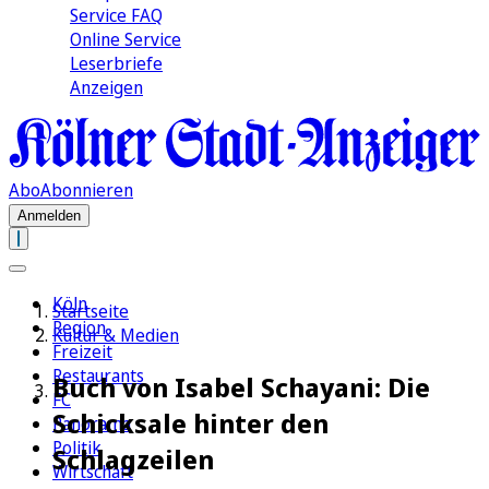
Service FAQ
Online Service
Leserbriefe
Anzeigen
Abo
Abonnieren
Anmelden
Köln
Startseite
Region
Kultur & Medien
Freizeit
Restaurants
Buch von Isabel Schayani: Die
FC
Schicksale hinter den
Panorama
Politik
Schlagzeilen
Wirtschaft