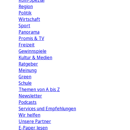
Köln-Spezial
Region
Politik
Wirtschaft
Sport
Panorama
Promis & TV
Freizeit
Gewinnspiele
Kultur & Medien
Ratgeber
Meinung
Green
Schule
Themen von A bis Z
Newsletter
Podcasts
Services und Empfehlungen
Wir helfen
Unsere Partner
E-Paper lesen