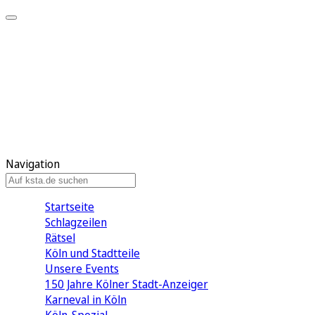
Mein KStA
Meine Artikel
Meine Region
Meine Newsletter
Mein KStA PLUS
Mein E-Paper
Navigation
Startseite
Schlagzeilen
Rätsel
Köln und Stadtteile
Unsere Events
150 Jahre Kölner Stadt-Anzeiger
Karneval in Köln