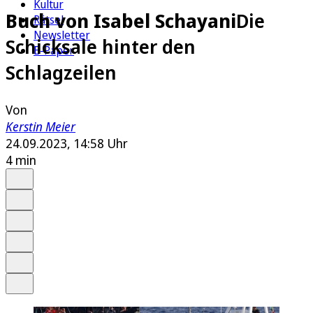
Kultur
Buch von Isabel Schayani
Die
Rätsel
Newsletter
Schicksale hinter den
E-Paper
Schlagzeilen
Von
Kerstin Meier
24.09.2023, 14:58 Uhr
4 min
Auf Google bevorzugen
Anhören
Schrift
Merken
Drucken
Teilen