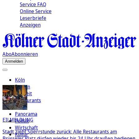
Service FAQ
Online Service
Leserbriefe
Anzeigen
Abo
Abonnieren
Anmelden
Köln
Region
Freizeit
Restaurants
FC
Panorama
EILMELDUNG
Politik
Wirtschaft
Stadt zieht Sperrstunde zurück: Alle Restaurants am
Kultur
Brüsseler Platz dürfen wieder bis 24 Uhr draußen bedienen