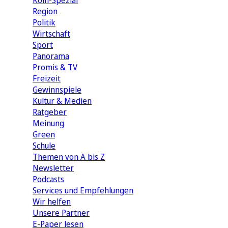
Köln-Spezial
Region
Politik
Wirtschaft
Sport
Panorama
Promis & TV
Freizeit
Gewinnspiele
Kultur & Medien
Ratgeber
Meinung
Green
Schule
Themen von A bis Z
Newsletter
Podcasts
Services und Empfehlungen
Wir helfen
Unsere Partner
E-Paper lesen