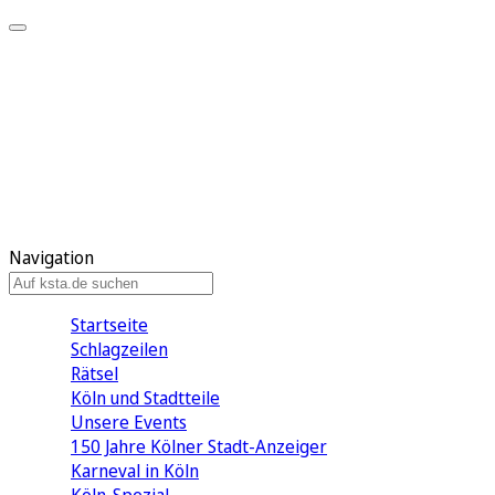
Mein KStA
Meine Artikel
Meine Region
Meine Newsletter
Mein KStA PLUS
Mein E-Paper
Navigation
Startseite
Schlagzeilen
Rätsel
Köln und Stadtteile
Unsere Events
150 Jahre Kölner Stadt-Anzeiger
Karneval in Köln