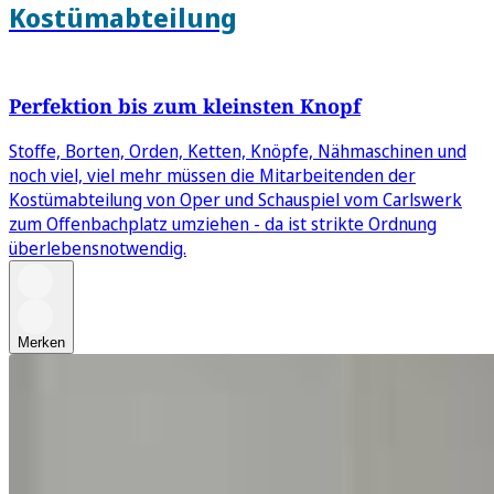
Kostümabteilung
Perfektion bis zum kleinsten Knopf
Stoffe, Borten, Orden, Ketten, Knöpfe, Nähmaschinen und
noch viel, viel mehr müssen die Mitarbeitenden der
Kostümabteilung von Oper und Schauspiel vom Carlswerk
zum Offenbachplatz umziehen - da ist strikte Ordnung
überlebensnotwendig.
Merken