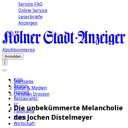
Service FAQ
Online Service
Leserbriefe
Anzeigen
Abo
Abonnieren
Anmelden
Köln
Startseite
Region
Kultur & Medien
Freizeit
Christian Drosten
Restaurants
FC
Die unbekümmerte Melancholie
Panorama
des Jochen Distelmeyer
Politik
Wirtschaft