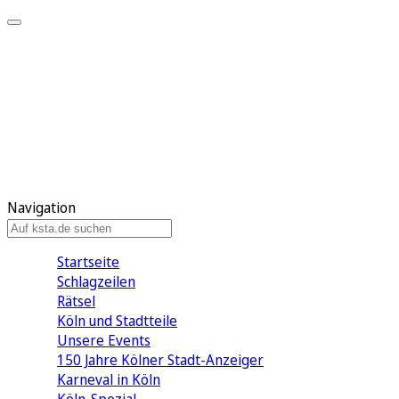
Mein KStA
Meine Artikel
Meine Region
Meine Newsletter
Mein KStA PLUS
Mein E-Paper
Navigation
Startseite
Schlagzeilen
Rätsel
Köln und Stadtteile
Unsere Events
150 Jahre Kölner Stadt-Anzeiger
Karneval in Köln