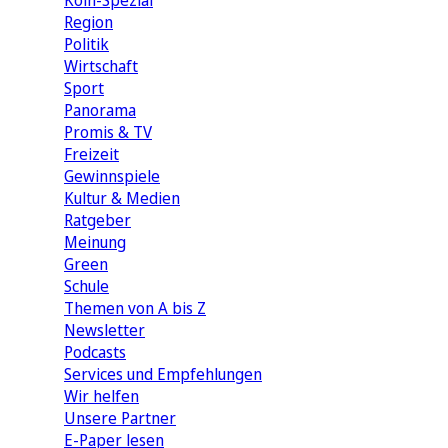
Köln-Spezial
Region
Politik
Wirtschaft
Sport
Panorama
Promis & TV
Freizeit
Gewinnspiele
Kultur & Medien
Ratgeber
Meinung
Green
Schule
Themen von A bis Z
Newsletter
Podcasts
Services und Empfehlungen
Wir helfen
Unsere Partner
E-Paper lesen