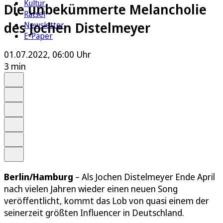
Kultur
Die unbekümmerte Melancholie
Rätsel
des Jochen Distelmeyer
Newsletter
E-Paper
01.07.2022, 06:00 Uhr
3 min
Auf Google bevorzugen
Anhören
Schrift
Merken
Drucken
Teilen
Berlin/Hamburg
– Als Jochen Distelmeyer Ende April
nach vielen Jahren wieder einen neuen Song
veröffentlicht, kommt das Lob von quasi einem der
seinerzeit größten Influencer in Deutschland.