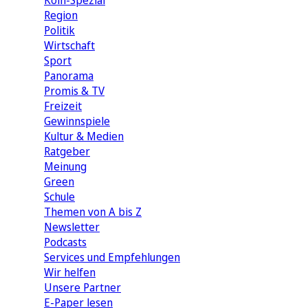
Köln-Spezial
Region
Politik
Wirtschaft
Sport
Panorama
Promis & TV
Freizeit
Gewinnspiele
Kultur & Medien
Ratgeber
Meinung
Green
Schule
Themen von A bis Z
Newsletter
Podcasts
Services und Empfehlungen
Wir helfen
Unsere Partner
E-Paper lesen