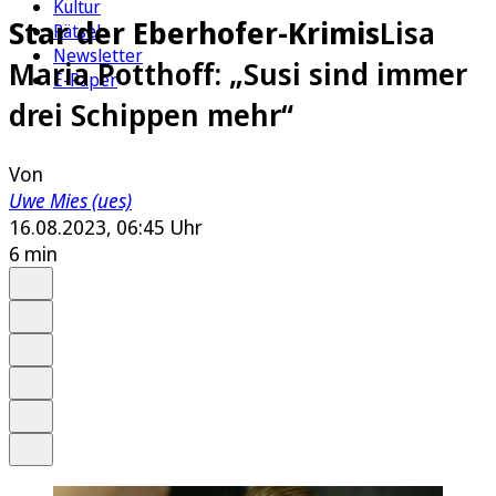
Kultur
Star der Eberhofer-Krimis
Lisa
Rätsel
Newsletter
Maria Potthoff: „Susi sind immer
E-Paper
drei Schippen mehr“
Von
Uwe Mies (ues)
16.08.2023, 06:45 Uhr
6 min
Auf Google bevorzugen
Anhören
Schrift
Merken
Drucken
Teilen