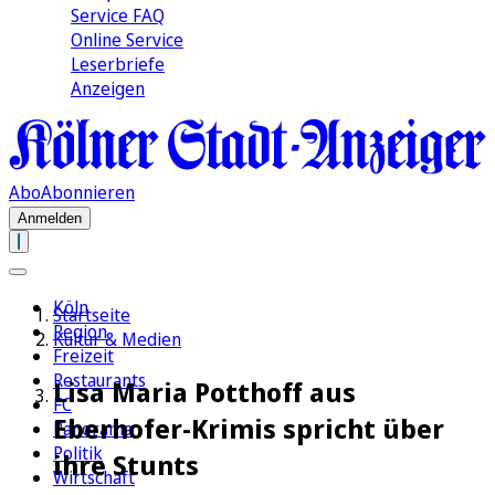
Service FAQ
Online Service
Leserbriefe
Anzeigen
Abo
Abonnieren
Anmelden
Köln
Startseite
Region
Kultur & Medien
Freizeit
Restaurants
Lisa Maria Potthoff aus
FC
Eberhofer-Krimis spricht über
Panorama
Politik
ihre Stunts
Wirtschaft