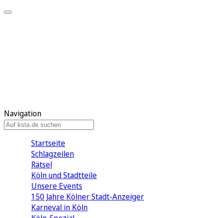
Mein KStA
Meine Artikel
Meine Region
Meine Newsletter
Mein KStA PLUS
Mein E-Paper
Navigation
Startseite
Schlagzeilen
Rätsel
Köln und Stadtteile
Unsere Events
150 Jahre Kölner Stadt-Anzeiger
Karneval in Köln