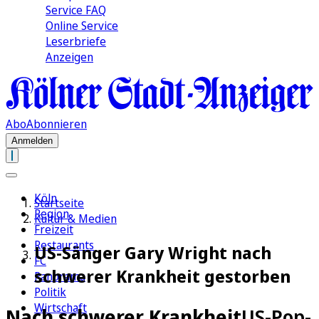
Service FAQ
Online Service
Leserbriefe
Anzeigen
Abo
Abonnieren
Anmelden
Köln
Startseite
Region
Kultur & Medien
Freizeit
Restaurants
US-Sänger Gary Wright nach
FC
schwerer Krankheit gestorben
Panorama
Politik
Wirtschaft
Nach schwerer Krankheit
US-Pop-