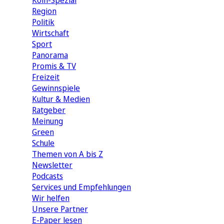
Köln-Spezial
Region
Politik
Wirtschaft
Sport
Panorama
Promis & TV
Freizeit
Gewinnspiele
Kultur & Medien
Ratgeber
Meinung
Green
Schule
Themen von A bis Z
Newsletter
Podcasts
Services und Empfehlungen
Wir helfen
Unsere Partner
E-Paper lesen