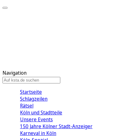
Mein KStA
Meine Artikel
Meine Region
Meine Newsletter
Mein KStA PLUS
Mein E-Paper
Navigation
Startseite
Schlagzeilen
Rätsel
Köln und Stadtteile
Unsere Events
150 Jahre Kölner Stadt-Anzeiger
Karneval in Köln