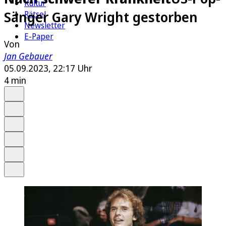
Kultur
Sänger Gary Wright gestorben
Rätsel
Newsletter
E-Paper
Von
Jan Gebauer
05.09.2023, 22:17 Uhr
4 min
Auf Google bevorzugen
Anhören
Schrift
Merken
Drucken
Teilen