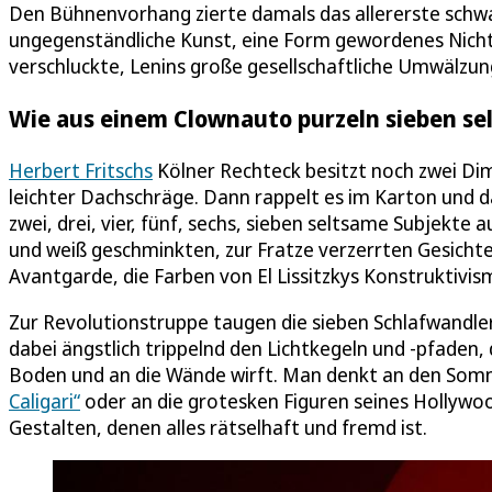
Den Bühnenvorhang zierte damals das allererste schwa
ungegenständliche Kunst, eine Form gewordenes Nichts,
verschluckte, Lenins große gesellschaftliche Umwälzu
Wie aus einem Clownauto purzeln sieben se
Herbert Fritschs
Kölner Rechteck besitzt noch zwei Dim
leichter Dachschräge. Dann rappelt es im Karton und da
zwei, drei, vier, fünf, sechs, sieben seltsame Subjekte 
und weiß geschminkten, zur Fratze verzerrten Gesichter
Avantgarde, die Farben von El Lissitzkys Konstruktivis
Zur Revolutionstruppe taugen die sieben Schlafwandler
dabei ängstlich trippelnd den Lichtkegeln und -pfaden, 
Boden und an die Wände wirft. Man denkt an den So
Caligari“
oder an die grotesken Figuren seines Hollywo
Gestalten, denen alles rätselhaft und fremd ist.