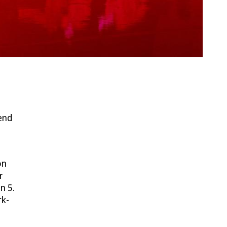
end
on
r
n 5.
rk-