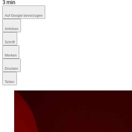
3 min
Auf Google bevorzugen
Anhören
Schrift
Merken
Drucken
Teilen