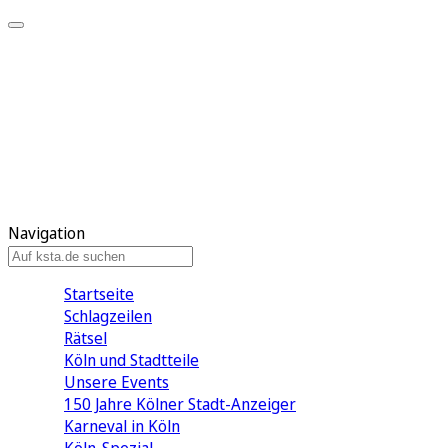
Mein KStA
Meine Artikel
Meine Region
Meine Newsletter
Mein KStA PLUS
Mein E-Paper
Navigation
Startseite
Schlagzeilen
Rätsel
Köln und Stadtteile
Unsere Events
150 Jahre Kölner Stadt-Anzeiger
Karneval in Köln