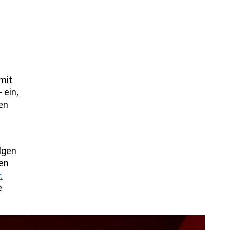
 mit
 ein,
ken
lgen
den
.
e