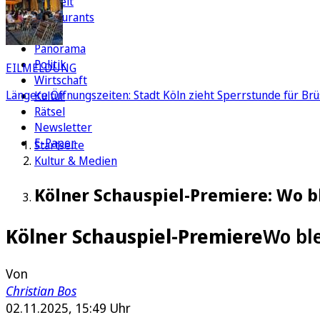
Freizeit
Restaurants
FC
Panorama
Politik
EILMELDUNG
Wirtschaft
Längere Öffnungszeiten: Stadt Köln zieht Sperrstunde für Brü
Kultur
Rätsel
Newsletter
E-Paper
Startseite
Kultur & Medien
Kölner Schauspiel-Premiere: Wo b
Kölner Schauspiel-Premiere
Wo bl
Von
Christian Bos
02.11.2025, 15:49 Uhr