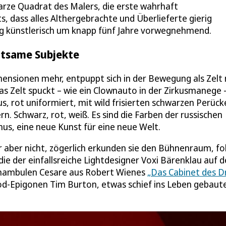
rze Quadrat des Malers, die erste wahrhaft
 dass alles Althergebrachte und Überlieferte gierig
ng künstlerisch um knapp fünf Jahre vorwegnehmend.
ltsame Subjekte
ensionen mehr, entpuppt sich in der Bewegung als Zelt
s Zelt spuckt – wie ein Clownauto in der Zirkusmanege –
aus, rot uniformiert, mit wild frisierten schwarzen Perüc
n. Schwarz, rot, weiß. Es sind die Farben der russischen
mus, eine neue Kunst für eine neue Welt.
 aber nicht, zögerlich erkunden sie den Bühnenraum, fo
die der einfallsreiche Lightdesigner Voxi Bärenklau auf 
mnambulen Cesare aus Robert Wienes
„Das Cabinet des Dr
od-Epigonen Tim Burton, etwas schief ins Leben gebaut