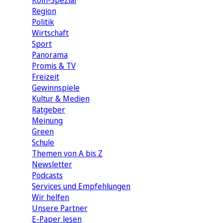
Köln-Spezial
Region
Politik
Wirtschaft
Sport
Panorama
Promis & TV
Freizeit
Gewinnspiele
Kultur & Medien
Ratgeber
Meinung
Green
Schule
Themen von A bis Z
Newsletter
Podcasts
Services und Empfehlungen
Wir helfen
Unsere Partner
E-Paper lesen