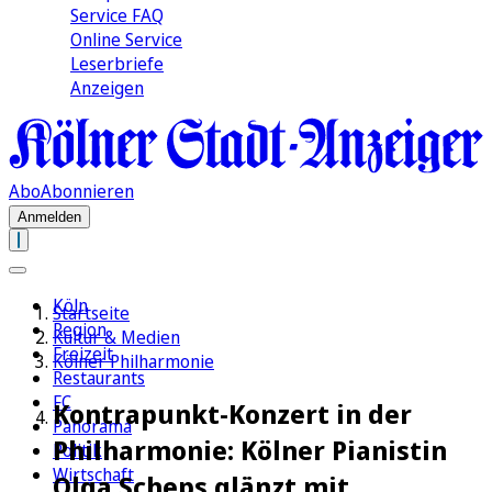
Service FAQ
Online Service
Leserbriefe
Anzeigen
Abo
Abonnieren
Anmelden
Köln
Startseite
Region
Kultur & Medien
Freizeit
Kölner Philharmonie
Restaurants
FC
Kontrapunkt-Konzert in der
Panorama
Philharmonie: Kölner Pianistin
Politik
Wirtschaft
Olga Scheps glänzt mit