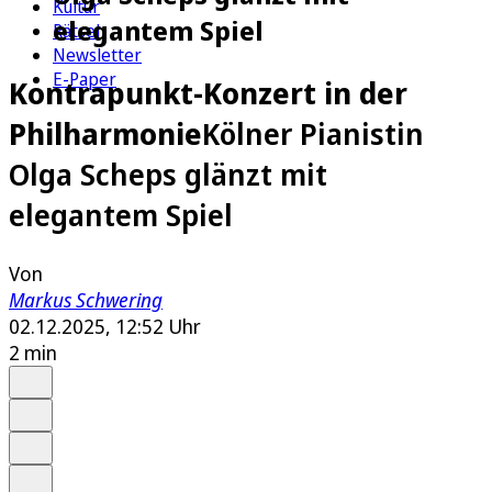
Kultur
elegantem Spiel
Rätsel
Newsletter
E-Paper
Kontrapunkt-Konzert in der
Philharmonie
Kölner Pianistin
Olga Scheps glänzt mit
elegantem Spiel
Von
Markus Schwering
02.12.2025, 12:52 Uhr
2 min
Auf Google bevorzugen
Anhören
Schrift
Merken