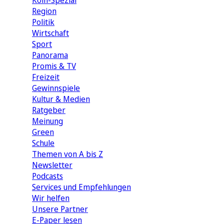
Köln-Spezial
Region
Politik
Wirtschaft
Sport
Panorama
Promis & TV
Freizeit
Gewinnspiele
Kultur & Medien
Ratgeber
Meinung
Green
Schule
Themen von A bis Z
Newsletter
Podcasts
Services und Empfehlungen
Wir helfen
Unsere Partner
E-Paper lesen