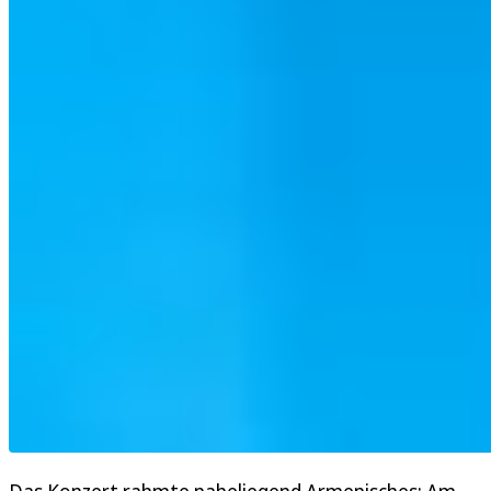
Das Konzert rahmte naheliegend Armenisches: Am