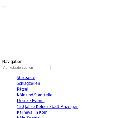
Mein KStA
Meine Artikel
Meine Region
Meine Newsletter
Mein KStA PLUS
Mein E-Paper
Navigation
Startseite
Schlagzeilen
Rätsel
Köln und Stadtteile
Unsere Events
150 Jahre Kölner Stadt-Anzeiger
Karneval in Köln