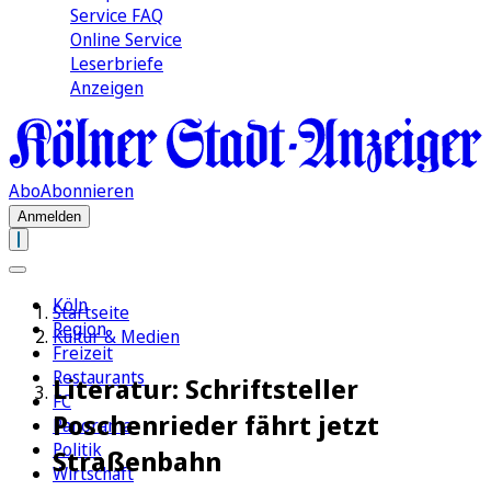
Service FAQ
Online Service
Leserbriefe
Anzeigen
Abo
Abonnieren
Anmelden
Köln
Startseite
Region
Kultur & Medien
Freizeit
Restaurants
Literatur: Schriftsteller
FC
Poschenrieder fährt jetzt
Panorama
Politik
Straßenbahn
Wirtschaft