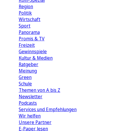
Köln-Spezial
Region
Politik
Wirtschaft
Sport
Panorama
Promis & TV
Freizeit
Gewinnspiele
Kultur & Medien
Ratgeber
Meinung
Green
Schule
Themen von A bis Z
Newsletter
Podcasts
Services und Empfehlungen
Wir helfen
Unsere Partner
E-Paper lesen