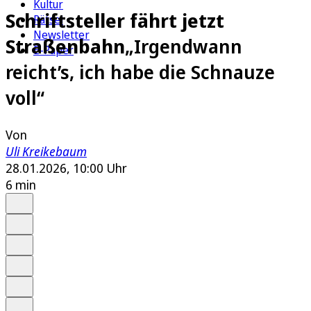
Kultur
Schriftsteller fährt jetzt
Rätsel
Newsletter
Straßenbahn
„Irgendwann
E-Paper
reicht’s, ich habe die Schnauze
voll“
Von
Uli Kreikebaum
28.01.2026, 10:00 Uhr
6 min
Auf Google bevorzugen
Anhören
Schrift
Merken
Drucken
Teilen