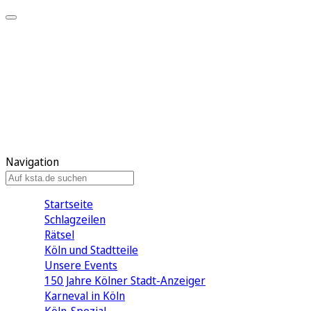
Mein KStA
Meine Artikel
Meine Region
Meine Newsletter
Mein KStA PLUS
Mein E-Paper
Navigation
Startseite
Schlagzeilen
Rätsel
Köln und Stadtteile
Unsere Events
150 Jahre Kölner Stadt-Anzeiger
Karneval in Köln