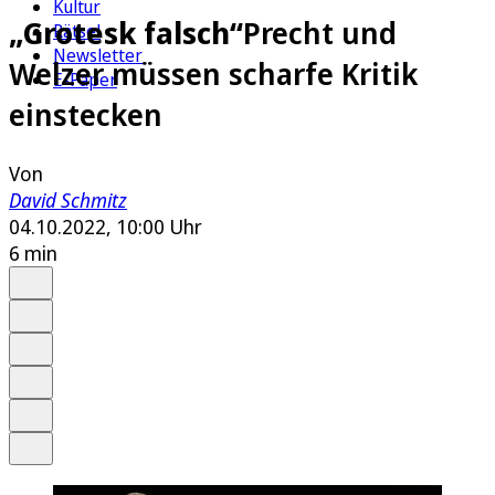
Kultur
„Grotesk falsch“
Precht und
Rätsel
Newsletter
Welzer müssen scharfe Kritik
E-Paper
einstecken
Von
David Schmitz
04.10.2022, 10:00 Uhr
6 min
Auf Google bevorzugen
Anhören
Schrift
Merken
Drucken
Teilen