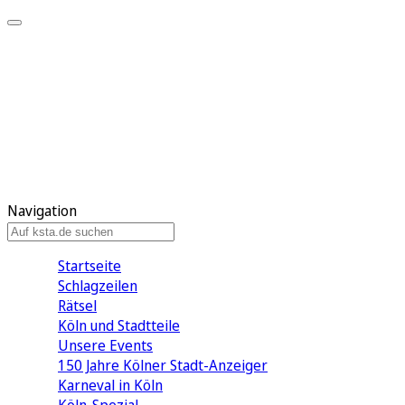
Mein KStA
Meine Artikel
Meine Region
Meine Newsletter
Mein KStA PLUS
Mein E-Paper
Navigation
Startseite
Schlagzeilen
Rätsel
Köln und Stadtteile
Unsere Events
150 Jahre Kölner Stadt-Anzeiger
Karneval in Köln