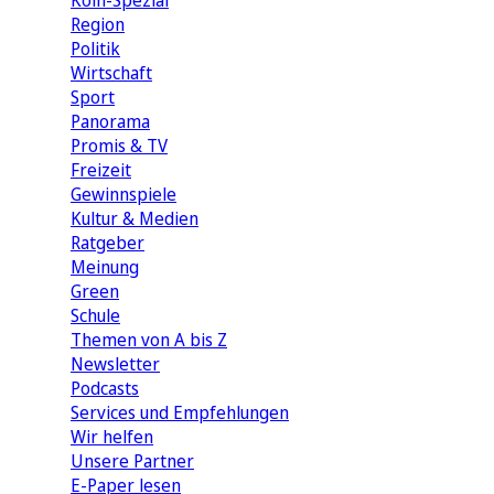
Köln-Spezial
Region
Politik
Wirtschaft
Sport
Panorama
Promis & TV
Freizeit
Gewinnspiele
Kultur & Medien
Ratgeber
Meinung
Green
Schule
Themen von A bis Z
Newsletter
Podcasts
Services und Empfehlungen
Wir helfen
Unsere Partner
E-Paper lesen