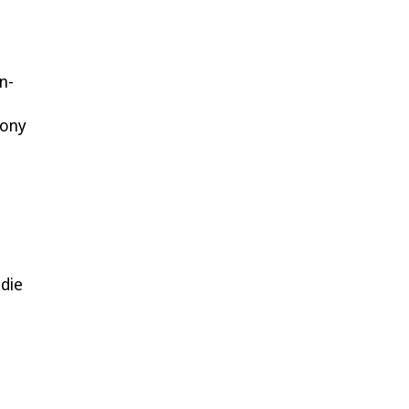
n-
hony
 die