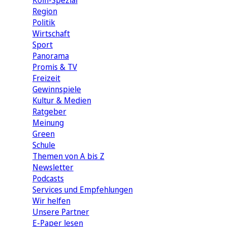
Köln-Spezial
Region
Politik
Wirtschaft
Sport
Panorama
Promis & TV
Freizeit
Gewinnspiele
Kultur & Medien
Ratgeber
Meinung
Green
Schule
Themen von A bis Z
Newsletter
Podcasts
Services und Empfehlungen
Wir helfen
Unsere Partner
E-Paper lesen