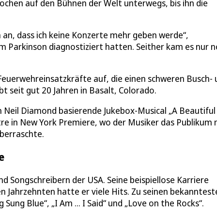
chen auf den Bühnen der Welt unterwegs, bis ihn die
 an, dass ich keine Konzerte mehr geben werde“,
m Parkinson diagnostiziert hatten. Seither kam es nur 
 Feuerwehreinsatzkräfte auf, die einen schweren Busch-
 seit gut 20 Jahren in Basalt, Colorado.
n Neil Diamond basierende Jukebox-Musical „A Beautiful
re in New York Premiere, wo der Musiker das Publikum 
berraschte.
e
d Songschreibern der USA. Seine beispiellose Karriere
n Jahrzehnten hatte er viele Hits. Zu seinen bekanntest
 Sung Blue“, „I Am ... I Said“ und „Love on the Rocks“.