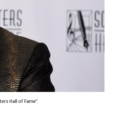
iters Hall of Fame“.