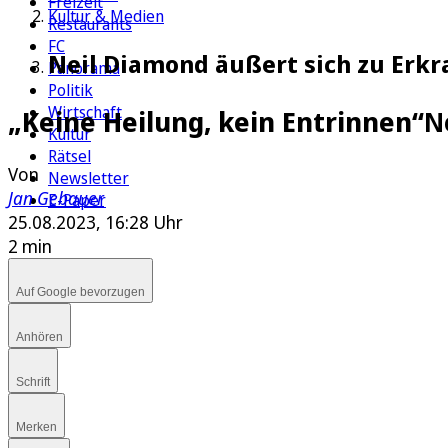
Freizeit
Kultur & Medien
Restaurants
FC
Neil Diamond äußert sich zu Erk
Panorama
Politik
Wirtschaft
„Keine Heilung, kein Entrinnen“
N
Kultur
Rätsel
Von
Newsletter
Jan Gebauer
E-Paper
25.08.2023, 16:28 Uhr
2 min
Auf Google bevorzugen
Anhören
Schrift
Merken