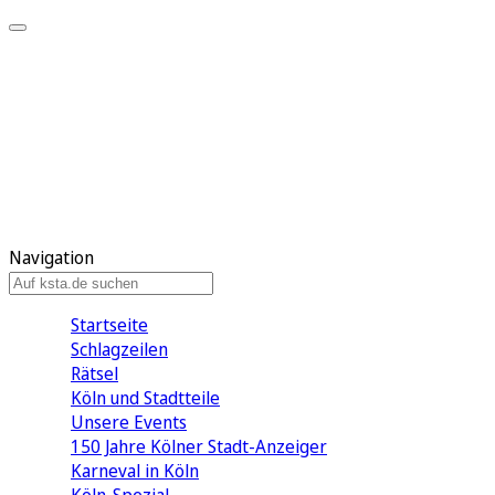
Mein KStA
Meine Artikel
Meine Region
Meine Newsletter
Mein KStA PLUS
Mein E-Paper
Navigation
Startseite
Schlagzeilen
Rätsel
Köln und Stadtteile
Unsere Events
150 Jahre Kölner Stadt-Anzeiger
Karneval in Köln