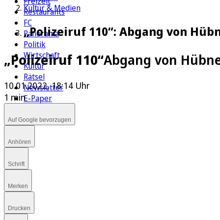
Freizeit
Kultur & Medien
Restaurants
FC
„Polizeiruf 110“: Abgang von Hüb
Panorama
Politik
Wirtschaft
„Polizeiruf 110“
Abgang von Hübner
Kultur
Rätsel
10.01.2022, 18:14 Uhr
Newsletter
1 min
E-Paper
Auf Google bevorzugen
Anhören
Schrift
Merken
Drucken