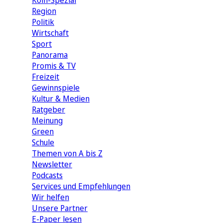
Köln-Spezial
Region
Politik
Wirtschaft
Sport
Panorama
Promis & TV
Freizeit
Gewinnspiele
Kultur & Medien
Ratgeber
Meinung
Green
Schule
Themen von A bis Z
Newsletter
Podcasts
Services und Empfehlungen
Wir helfen
Unsere Partner
E-Paper lesen