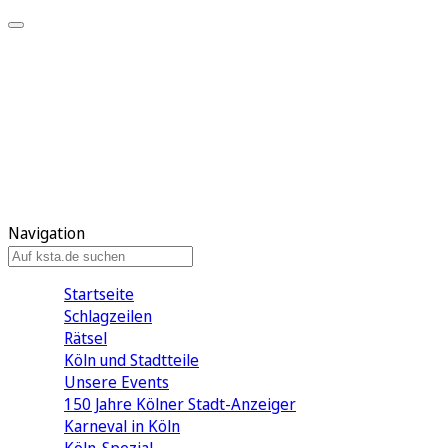
Mein KStA
Meine Artikel
Meine Region
Meine Newsletter
Mein KStA PLUS
Mein E-Paper
Navigation
Startseite
Schlagzeilen
Rätsel
Köln und Stadtteile
Unsere Events
150 Jahre Kölner Stadt-Anzeiger
Karneval in Köln