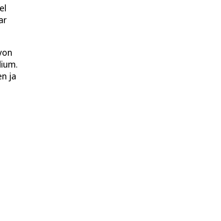
el
ar
von
dium.
en ja