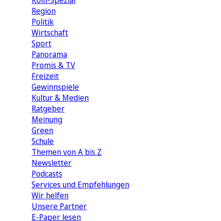
Köln-Spezial
Region
Politik
Wirtschaft
Sport
Panorama
Promis & TV
Freizeit
Gewinnspiele
Kultur & Medien
Ratgeber
Meinung
Green
Schule
Themen von A bis Z
Newsletter
Podcasts
Services und Empfehlungen
Wir helfen
Unsere Partner
E-Paper lesen