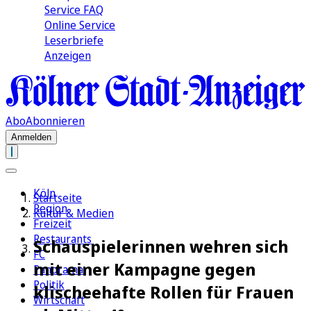
Service FAQ
Online Service
Leserbriefe
Anzeigen
Abo
Abonnieren
Anmelden
Köln
Startseite
Region
Kultur & Medien
Freizeit
Restaurants
Schauspielerinnen wehren sich
FC
mit einer Kampagne gegen
Panorama
Politik
klischeehafte Rollen für Frauen
Wirtschaft