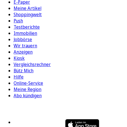
E-Paper
Meine Artikel
Shoppingwelt
Push
Testberichte
Immobilien
Jobbörse
Wir trauern
Anzeigen
Kiosk
Vergleichsrechner
Bütz Mich
Hilfe
Online-Service
Meine Region
Abo kündigen
FOLGEN SIE UNS
ENTDECKEN SIE UNSERE APP