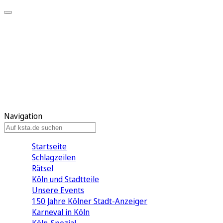
Mein KStA
Meine Artikel
Meine Region
Meine Newsletter
Mein KStA PLUS
Mein E-Paper
Navigation
Startseite
Schlagzeilen
Rätsel
Köln und Stadtteile
Unsere Events
150 Jahre Kölner Stadt-Anzeiger
Karneval in Köln