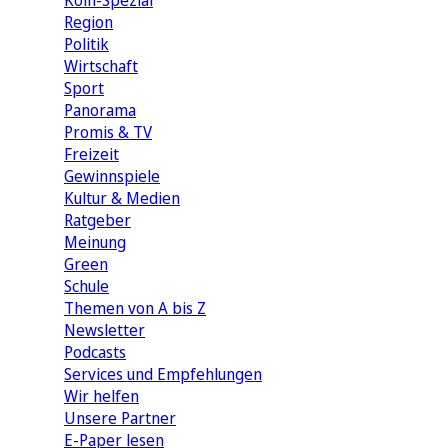
Köln-Spezial
Region
Politik
Wirtschaft
Sport
Panorama
Promis & TV
Freizeit
Gewinnspiele
Kultur & Medien
Ratgeber
Meinung
Green
Schule
Themen von A bis Z
Newsletter
Podcasts
Services und Empfehlungen
Wir helfen
Unsere Partner
E-Paper lesen