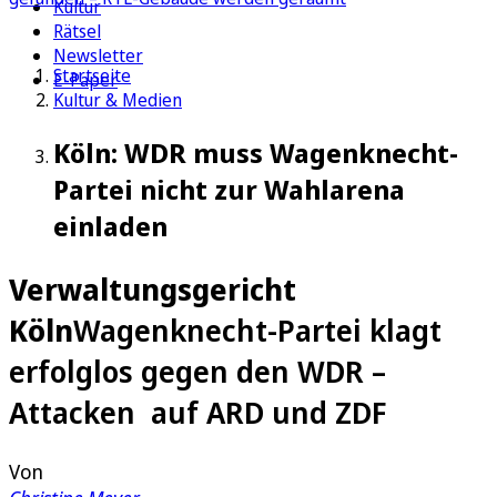
Kultur
Rätsel
Newsletter
Startseite
E-Paper
Kultur & Medien
Köln: WDR muss Wagenknecht-
Partei nicht zur Wahlarena
einladen
Verwaltungsgericht
Köln
Wagenknecht-Partei klagt
erfolglos gegen den WDR –
Attacken auf ARD und ZDF
Von