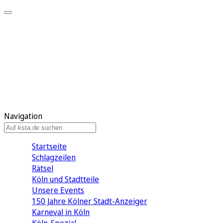
Mein KStA
Meine Artikel
Meine Region
Meine Newsletter
Mein KStA PLUS
Mein E-Paper
Navigation
Startseite
Schlagzeilen
Rätsel
Köln und Stadtteile
Unsere Events
150 Jahre Kölner Stadt-Anzeiger
Karneval in Köln