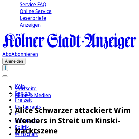
Service FAQ
Online Service
Leserbriefe
Anzeigen
Abo
Abonnieren
Anmelden
Köln
Startseite
Region
Kultur & Medien
Freizeit
Restaurants
Alice Schwarzer attackiert Wim
FC
Wenders in Streit um Kinski-
Panorama
Politik
Nacktszene
Wirtschaft