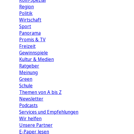
Köln-Spezial
Region
Politik
Wirtschaft
Sport
Panorama
Promis & TV
Freizeit
Gewinnspiele
Kultur & Medien
Ratgeber
Meinung
Green
Schule
Themen von A bis Z
Newsletter
Podcasts
Services und Empfehlungen
Wir helfen
Unsere Partner
E-Paper lesen