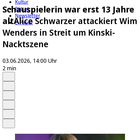
Kultur
Schauspielerin war erst 13 Jahre
Rätsel
Newsletter
alt
Alice Schwarzer attackiert Wim
E-Paper
Wenders in Streit um Kinski-
Nacktszene
03.06.2026, 14:00 Uhr
2 min
Auf Google bevorzugen
Anhören
Schrift
Merken
Drucken
Teilen