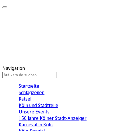
Mein KStA
Meine Artikel
Meine Region
Meine Newsletter
Mein KStA PLUS
Mein E-Paper
Navigation
Startseite
Schlagzeilen
Rätsel
Köln und Stadtteile
Unsere Events
150 Jahre Kölner Stadt-Anzeiger
Karneval in Köln