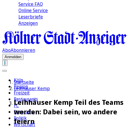
Service FAQ
Online Service
Leserbriefe
Anzeigen
Abo
Abonnieren
Anmelden
Köln
Startseite
Region
Leihhäuser Kemp
Freizeit
Restaurants
Leihhäuser Kemp Teil des Teams
FC
werden: Dabei sein, wo andere
Panorama
Politik
feiern
Wirtschaft