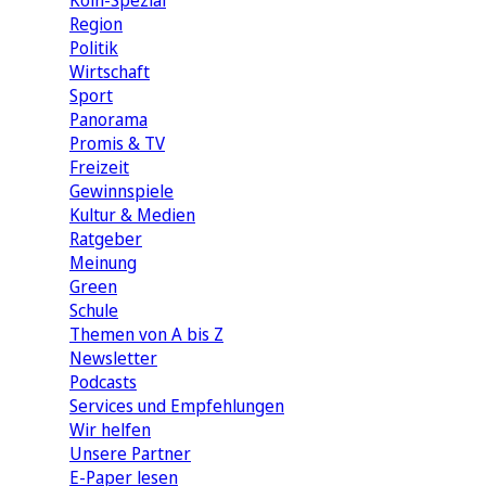
Köln-Spezial
Region
Politik
Wirtschaft
Sport
Panorama
Promis & TV
Freizeit
Gewinnspiele
Kultur & Medien
Ratgeber
Meinung
Green
Schule
Themen von A bis Z
Newsletter
Podcasts
Services und Empfehlungen
Wir helfen
Unsere Partner
E-Paper lesen