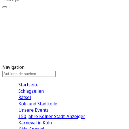
Mein KStA
Meine Artikel
Meine Region
Meine Newsletter
Mein KStA PLUS
Mein E-Paper
Navigation
Startseite
Schlagzeilen
Rätsel
Köln und Stadtteile
Unsere Events
150 Jahre Kölner Stadt-Anzeiger
Karneval in Köln