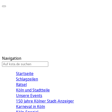
Mein KStA
Meine Artikel
Meine Region
Meine Newsletter
Mein KStA PLUS
Mein E-Paper
Navigation
Startseite
Schlagzeilen
Rätsel
Köln und Stadtteile
Unsere Events
150 Jahre Kölner Stadt-Anzeiger
Karneval in Köln