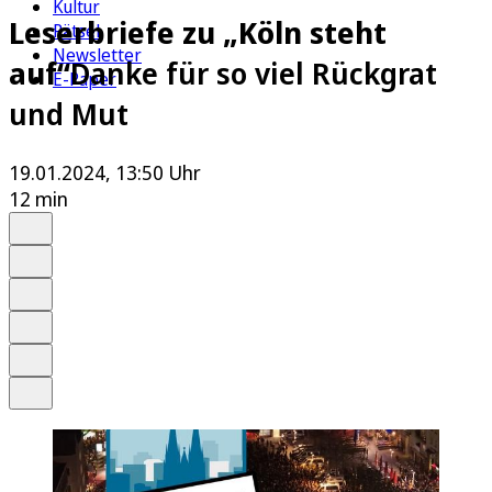
Kultur
Leserbriefe zu „Köln steht
Rätsel
Newsletter
auf“
Danke für so viel Rückgrat
E-Paper
und Mut
19.01.2024, 13:50 Uhr
12 min
Auf Google bevorzugen
Anhören
Schrift
Merken
Drucken
Teilen