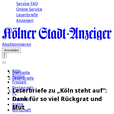
Service FAQ
Online Service
Leserbriefe
Anzeigen
Abo
Abonnieren
Anmelden
Köln
Startseite
Region
Leserbriefe
Freizeit
Restaurants
Leserbriefe zu „Köln steht auf“:
FC
Dank für so viel Rückgrat und
Panorama
Politik
Mut
Wirtschaft