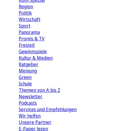
Köln-Spezial
Region
Politik
Wirtschaft
Sport
Panorama
Promis & TV
Freizeit
Gewinnspiele
Kultur & Medien
Ratgeber
Meinung
Green
Schule
Themen von A bis Z
Newsletter
Podcasts
Services und Empfehlungen
Wir helfen
Unsere Partner
E-Paper lesen