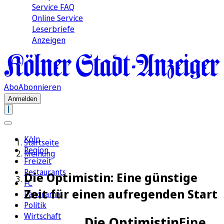
Service FAQ
Online Service
Leserbriefe
Anzeigen
Abo
Abonnieren
Anmelden
Köln
Startseite
Region
Meinung
Freizeit
Restaurants
Die Optimistin: Eine günstige
FC
Zeit für einen aufregenden Start
Panorama
Politik
Wirtschaft
Die Optimistin
Eine