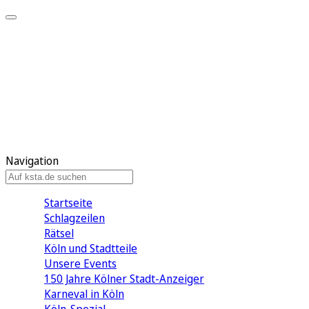
Mein KStA
Meine Artikel
Meine Region
Meine Newsletter
Mein KStA PLUS
Mein E-Paper
Navigation
Startseite
Schlagzeilen
Rätsel
Köln und Stadtteile
Unsere Events
150 Jahre Kölner Stadt-Anzeiger
Karneval in Köln