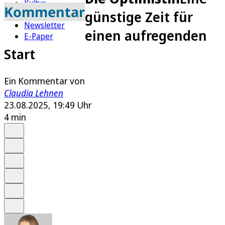
Kultur
Kommentar
günstige Zeit für
Rätsel
Newsletter
einen aufregenden
E-Paper
Start
Ein Kommentar von
Claudia Lehnen
23.08.2025, 19:49 Uhr
4 min
Auf Google bevorzugen
Anhören
Schrift
Merken
Drucken
Teilen