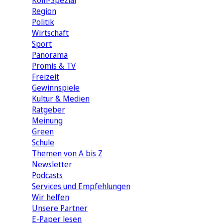
Köln-Spezial
Region
Politik
Wirtschaft
Sport
Panorama
Promis & TV
Freizeit
Gewinnspiele
Kultur & Medien
Ratgeber
Meinung
Green
Schule
Themen von A bis Z
Newsletter
Podcasts
Services und Empfehlungen
Wir helfen
Unsere Partner
E-Paper lesen