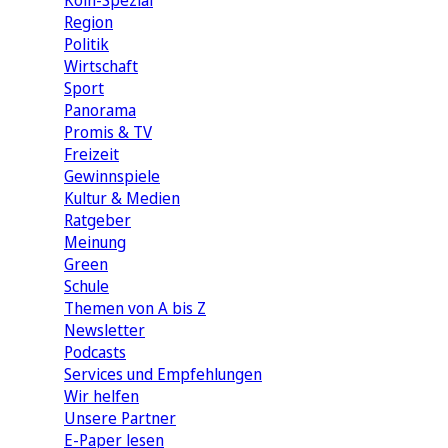
Köln-Spezial
Region
Politik
Wirtschaft
Sport
Panorama
Promis & TV
Freizeit
Gewinnspiele
Kultur & Medien
Ratgeber
Meinung
Green
Schule
Themen von A bis Z
Newsletter
Podcasts
Services und Empfehlungen
Wir helfen
Unsere Partner
E-Paper lesen