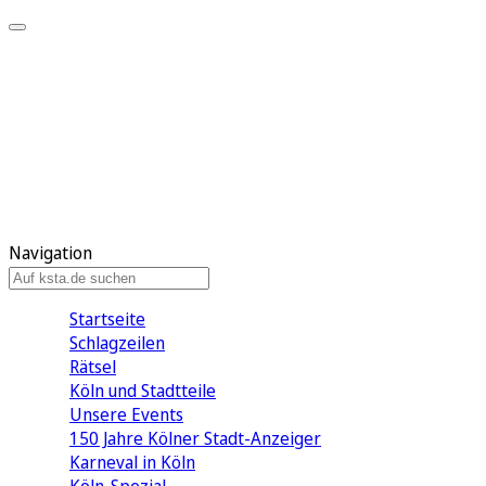
Mein KStA
Meine Artikel
Meine Region
Meine Newsletter
Mein KStA PLUS
Mein E-Paper
Navigation
Startseite
Schlagzeilen
Rätsel
Köln und Stadtteile
Unsere Events
150 Jahre Kölner Stadt-Anzeiger
Karneval in Köln