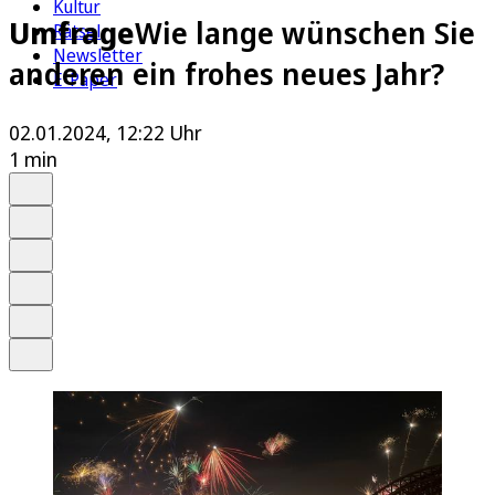
Kultur
Umfrage
Wie lange wünschen Sie
Rätsel
Newsletter
anderen ein frohes neues Jahr?
E-Paper
02.01.2024, 12:22 Uhr
1 min
Auf Google bevorzugen
Anhören
Schrift
Merken
Drucken
Teilen