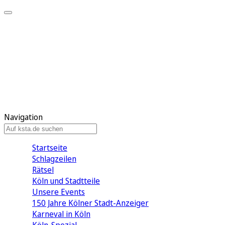
Mein KStA
Meine Artikel
Meine Region
Meine Newsletter
Mein KStA PLUS
Mein E-Paper
Navigation
Startseite
Schlagzeilen
Rätsel
Köln und Stadtteile
Unsere Events
150 Jahre Kölner Stadt-Anzeiger
Karneval in Köln