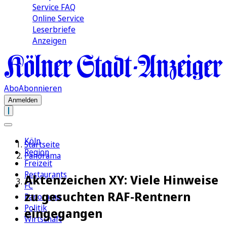
Service FAQ
Online Service
Leserbriefe
Anzeigen
Abo
Abonnieren
Anmelden
Köln
Startseite
Region
Panorama
Freizeit
Restaurants
Aktenzeichen XY: Viele Hinweise
FC
zu gesuchten RAF-Rentnern
Panorama
Politik
eingegangen
Wirtschaft