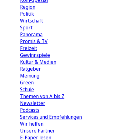
Köln-Spezial
Region
Politik
Wirtschaft
Sport
Panorama
Promis & TV
Freizeit
Gewinnspiele
Kultur & Medien
Ratgeber
Meinung
Green
Schule
Themen von A bis Z
Newsletter
Podcasts
Services und Empfehlungen
Wir helfen
Unsere Partner
E-Paper lesen