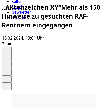
Kultur
„Aktenzeichen XY“
Mehr als 150
Rätsel
Newsletter
Hinweise zu gesuchten RAF-
E-Paper
Rentnern eingegangen
15.02.2024, 13:01 Uhr
2 min
Auf Google bevorzugen
Anhören
Schrift
Merken
Drucken
Teilen