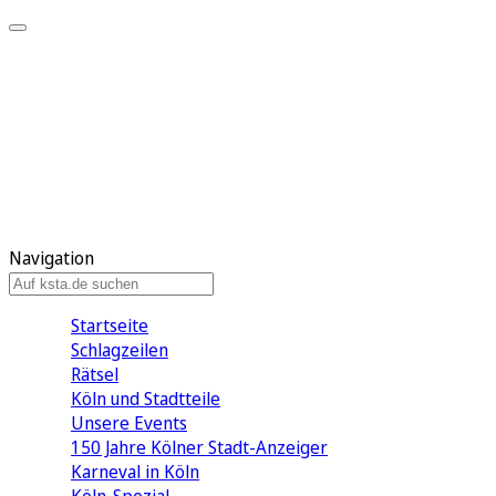
Mein KStA
Meine Artikel
Meine Region
Meine Newsletter
Mein KStA PLUS
Mein E-Paper
Navigation
Startseite
Schlagzeilen
Rätsel
Köln und Stadtteile
Unsere Events
150 Jahre Kölner Stadt-Anzeiger
Karneval in Köln