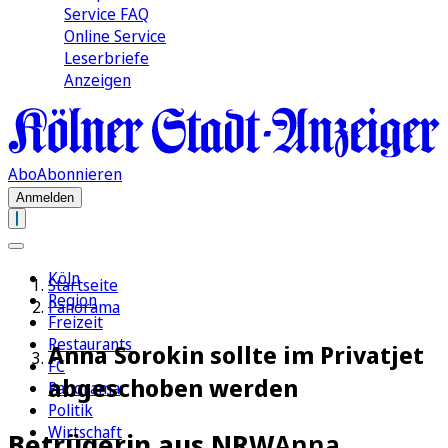
Service FAQ
Online Service
Leserbriefe
Anzeigen
Abo
Abonnieren
Anmelden
Köln
Startseite
Region
Panorama
Freizeit
Restaurants
Anna Sorokin sollte im Privatjet
FC
abgeschoben werden
Panorama
Politik
Wirtschaft
Betrügerin aus NRW
Anna