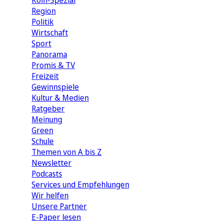
Köln-Spezial
Region
Politik
Wirtschaft
Sport
Panorama
Promis & TV
Freizeit
Gewinnspiele
Kultur & Medien
Ratgeber
Meinung
Green
Schule
Themen von A bis Z
Newsletter
Podcasts
Services und Empfehlungen
Wir helfen
Unsere Partner
E-Paper lesen