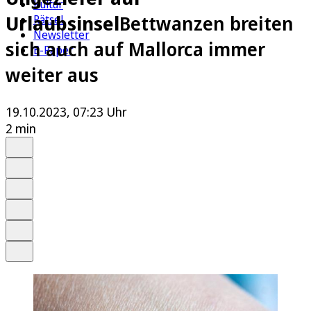
Kultur
Urlaubsinsel
Bettwanzen breiten
Rätsel
Newsletter
sich auch auf Mallorca immer
E-Paper
weiter aus
19.10.2023, 07:23 Uhr
2 min
Auf Google bevorzugen
Anhören
Schrift
Merken
Drucken
Teilen