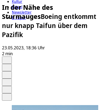
Kultur
In der Nähe des
Rätsel
Newsletter
Sturmauges
Boeing entkommt
E-Paper
nur knapp Taifun über dem
Pazifik
23.05.2023, 18:36 Uhr
2 min
Auf Google bevorzugen
Anhören
Schrift
Merken
Drucken
Teilen