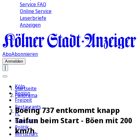
Service FAQ
Online Service
Leserbriefe
Anzeigen
Abo
Abonnieren
Anmelden
Köln
Startseite
Region
Panorama
Freizeit
Restaurants
Boeing 737 entkommt knapp
FC
Taifun beim Start - Böen mit 200
Panorama
Politik
km/h
Wirtschaft