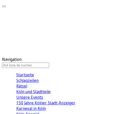
Mein KStA
Meine Artikel
Meine Region
Meine Newsletter
Mein KStA PLUS
Mein E-Paper
Navigation
Startseite
Schlagzeilen
Rätsel
Köln und Stadtteile
Unsere Events
150 Jahre Kölner Stadt-Anzeiger
Karneval in Köln