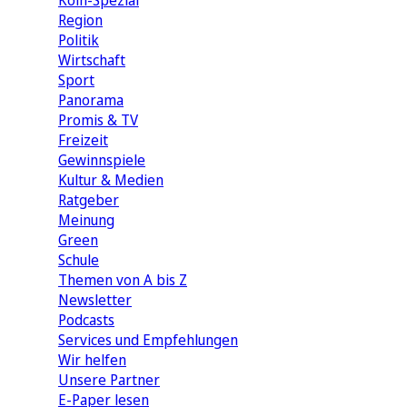
Köln-Spezial
Region
Politik
Wirtschaft
Sport
Panorama
Promis & TV
Freizeit
Gewinnspiele
Kultur & Medien
Ratgeber
Meinung
Green
Schule
Themen von A bis Z
Newsletter
Podcasts
Services und Empfehlungen
Wir helfen
Unsere Partner
E-Paper lesen