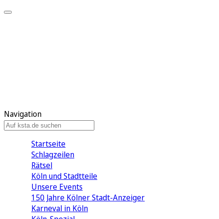
Mein KStA
Meine Artikel
Meine Region
Meine Newsletter
Mein KStA PLUS
Mein E-Paper
Navigation
Startseite
Schlagzeilen
Rätsel
Köln und Stadtteile
Unsere Events
150 Jahre Kölner Stadt-Anzeiger
Karneval in Köln