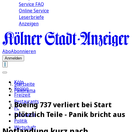
Service FAQ
Online Service
Leserbriefe
Anzeigen
Abo
Abonnieren
Anmelden
Köln
Startseite
Region
Panorama
Freizeit
Restaurants
Boeing 737 verliert bei Start
FC
plötzlich Teile - Panik bricht aus
Panorama
Politik
Wirtschaft
Notlandung kurz nach