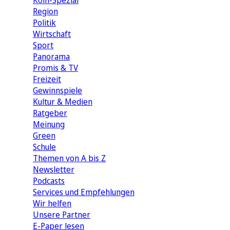
Köln-Spezial
Region
Politik
Wirtschaft
Sport
Panorama
Promis & TV
Freizeit
Gewinnspiele
Kultur & Medien
Ratgeber
Meinung
Green
Schule
Themen von A bis Z
Newsletter
Podcasts
Services und Empfehlungen
Wir helfen
Unsere Partner
E-Paper lesen