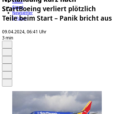
Kultur
Start
Boeing verliert plötzlich
Rätsel
Newsletter
Teile beim Start – Panik bricht aus
E-Paper
09.04.2024, 06:41 Uhr
3 min
Auf Google bevorzugen
Anhören
Schrift
Merken
Drucken
Teilen