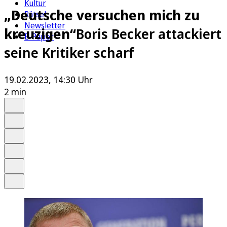
Kultur
„Deutsche versuchen mich zu
Rätsel
Newsletter
kreuzigen“
Boris Becker attackiert
E-Paper
seine Kritiker scharf
19.02.2023, 14:30 Uhr
2 min
Auf Google bevorzugen
Anhören
Schrift
Merken
Drucken
Teilen