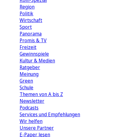
Köln-Spezial
Region
Politik
Wirtschaft
Sport
Panorama
Promis & TV
Freizeit
Gewinnspiele
Kultur & Medien
Ratgeber
Meinung
Green
Schule
Themen von A bis Z
Newsletter
Podcasts
Services und Empfehlungen
Wir helfen
Unsere Partner
E-Paper lesen