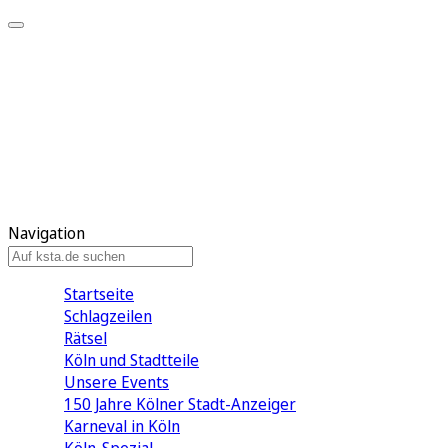
Mein KStA
Meine Artikel
Meine Region
Meine Newsletter
Mein KStA PLUS
Mein E-Paper
Navigation
Startseite
Schlagzeilen
Rätsel
Köln und Stadtteile
Unsere Events
150 Jahre Kölner Stadt-Anzeiger
Karneval in Köln