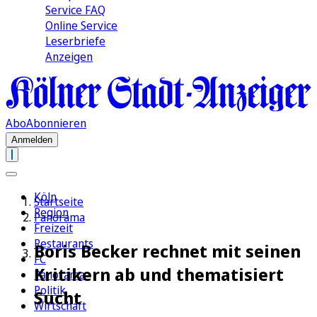
Service FAQ
Online Service
Leserbriefe
Anzeigen
Abo
Abonnieren
Anmelden
Köln
Startseite
Region
Panorama
Freizeit
Restaurants
Boris Becker rechnet mit seinen
FC
Kritikern ab und thematisiert
Panorama
Politik
Sucht
Wirtschaft