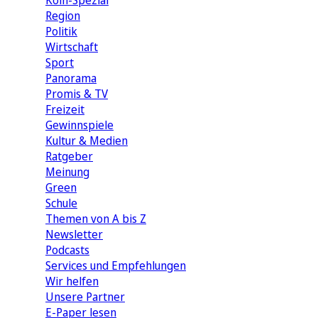
Köln-Spezial
Region
Politik
Wirtschaft
Sport
Panorama
Promis & TV
Freizeit
Gewinnspiele
Kultur & Medien
Ratgeber
Meinung
Green
Schule
Themen von A bis Z
Newsletter
Podcasts
Services und Empfehlungen
Wir helfen
Unsere Partner
E-Paper lesen