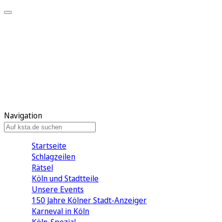
Mein KStA
Meine Artikel
Meine Region
Meine Newsletter
Mein KStA PLUS
Mein E-Paper
Navigation
Startseite
Schlagzeilen
Rätsel
Köln und Stadtteile
Unsere Events
150 Jahre Kölner Stadt-Anzeiger
Karneval in Köln