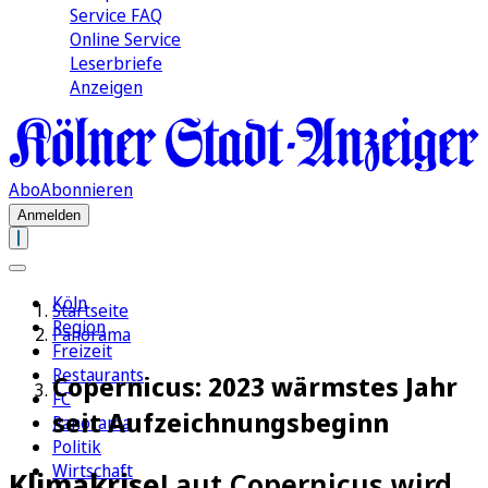
Service FAQ
Online Service
Leserbriefe
Anzeigen
Abo
Abonnieren
Anmelden
Köln
Startseite
Region
Panorama
Freizeit
Restaurants
Copernicus: 2023 wärmstes Jahr
FC
seit Aufzeichnungsbeginn
Panorama
Politik
Wirtschaft
Klimakrise
Laut Copernicus wird