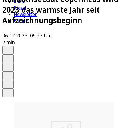
Kultur
2023 das wärmste Jahr seit
Rätsel
Newsletter
Aufzeichnungsbeginn
E-Paper
06.12.2023, 09:37 Uhr
2 min
Auf Google bevorzugen
Anhören
Schrift
Merken
Drucken
Teilen