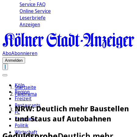
Service FAQ
Online Service
Leserbriefe
Anzeigen
Abo
Abonnieren
Anmelden
Köln
Startseite
Region
Panorama
Freizeit
Restaurants
NRW: Deutlich mehr Baustellen
FC
und Staus auf Autobahnen
Panorama
Politik
Wirtschaft
Geduldsprobe
Deutlich mehr