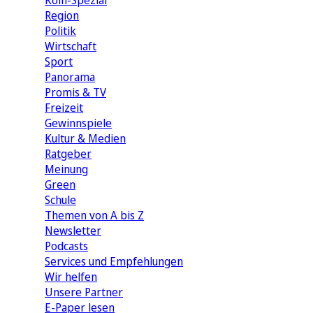
Köln-Spezial
Region
Politik
Wirtschaft
Sport
Panorama
Promis & TV
Freizeit
Gewinnspiele
Kultur & Medien
Ratgeber
Meinung
Green
Schule
Themen von A bis Z
Newsletter
Podcasts
Services und Empfehlungen
Wir helfen
Unsere Partner
E-Paper lesen