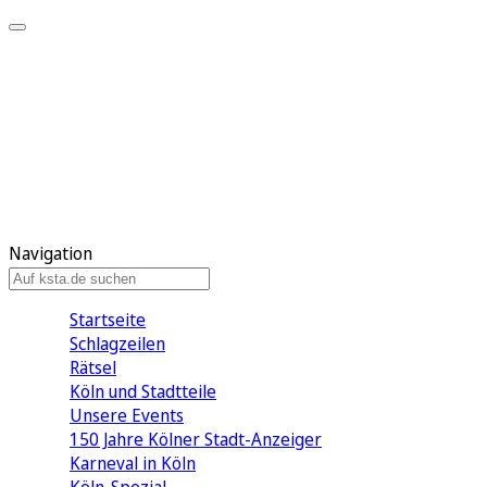
Mein KStA
Meine Artikel
Meine Region
Meine Newsletter
Mein KStA PLUS
Mein E-Paper
Navigation
Startseite
Schlagzeilen
Rätsel
Köln und Stadtteile
Unsere Events
150 Jahre Kölner Stadt-Anzeiger
Karneval in Köln