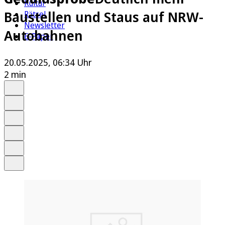
Kultur
Baustellen und Staus auf NRW-
Rätsel
Newsletter
Autobahnen
E-Paper
20.05.2025, 06:34 Uhr
2 min
Auf Google bevorzugen
Anhören
Schrift
Merken
Drucken
Teilen