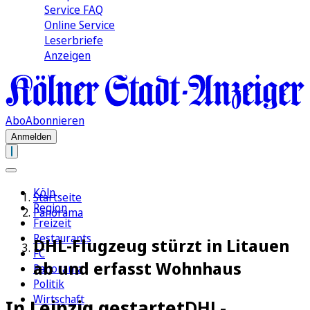
Service FAQ
Online Service
Leserbriefe
Anzeigen
Abo
Abonnieren
Anmelden
Köln
Startseite
Region
Panorama
Freizeit
Restaurants
DHL-Flugzeug stürzt in Litauen
FC
ab und erfasst Wohnhaus
Panorama
Politik
Wirtschaft
In Leipzig gestartet
DHL-