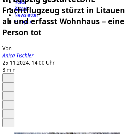
Kultur
Frachtflugzeug stürzt in Litauen
Rätsel
Newsletter
ab und erfasst Wohnhaus – eine
E-Paper
Person tot
Von
Anica Tischler
25.11.2024, 14:00 Uhr
3 min
Auf Google bevorzugen
Anhören
Schrift
Merken
Drucken
Teilen