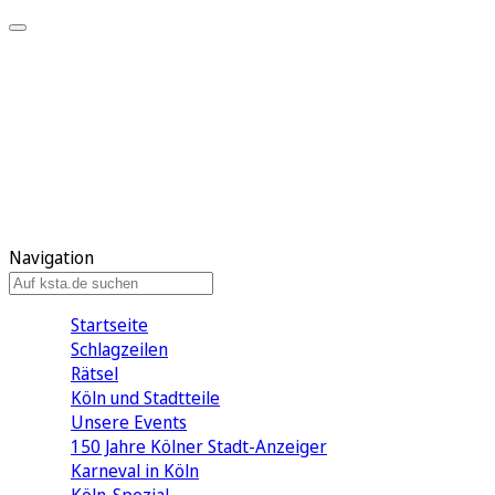
Mein KStA
Meine Artikel
Meine Region
Meine Newsletter
Mein KStA PLUS
Mein E-Paper
Navigation
Startseite
Schlagzeilen
Rätsel
Köln und Stadtteile
Unsere Events
150 Jahre Kölner Stadt-Anzeiger
Karneval in Köln