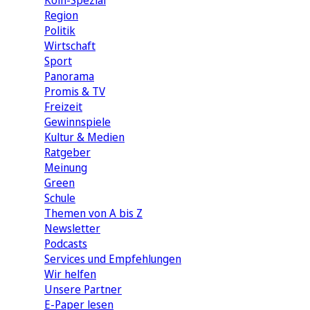
Köln-Spezial
Region
Politik
Wirtschaft
Sport
Panorama
Promis & TV
Freizeit
Gewinnspiele
Kultur & Medien
Ratgeber
Meinung
Green
Schule
Themen von A bis Z
Newsletter
Podcasts
Services und Empfehlungen
Wir helfen
Unsere Partner
E-Paper lesen