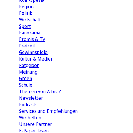
Köln-Spezial
Region
Politik
Wirtschaft
Sport
Panorama
Promis & TV
Freizeit
Gewinnspiele
Kultur & Medien
Ratgeber
Meinung
Green
Schule
Themen von A bis Z
Newsletter
Podcasts
Services und Empfehlungen
Wir helfen
Unsere Partner
E-Paper lesen