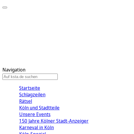
Mein KStA
Meine Artikel
Meine Region
Meine Newsletter
Mein KStA PLUS
Mein E-Paper
Navigation
Startseite
Schlagzeilen
Rätsel
Köln und Stadtteile
Unsere Events
150 Jahre Kölner Stadt-Anzeiger
Karneval in Köln