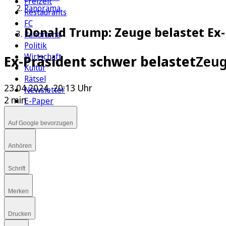
Freizeit
Panorama
Restaurants
FC
Donald Trump: Zeuge belastet Ex-
Panorama
Politik
Wirtschaft
Ex-Präsident schwer belastet
Zeug
Kultur
Rätsel
23.04.2024, 20:13 Uhr
Newsletter
2 min
E-Paper
Auf Google bevorzugen
Anhören
Schrift
Merken
Drucken