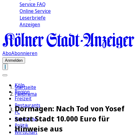
Service FAQ
Online Service
Leserbriefe
Anzeigen
Abo
Abonnieren
Anmelden
Köln
Startseite
Region
Panorama
Freizeit
Restaurants
Dormagen: Nach Tod von Yosef
FC
setzt Stadt 10.000 Euro für
Panorama
Politik
Hinweise aus
Wirtschaft