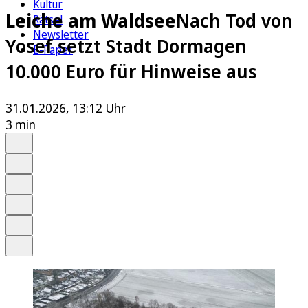
Kultur
Leiche am Waldsee
Nach Tod von
Rätsel
Newsletter
Yosef setzt Stadt Dormagen
E-Paper
10.000 Euro für Hinweise aus
31.01.2026, 13:12 Uhr
3 min
Auf Google bevorzugen
Anhören
Schrift
Merken
Drucken
Teilen