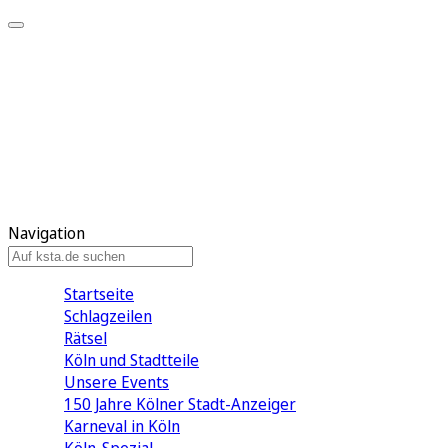
Mein KStA
Meine Artikel
Meine Region
Meine Newsletter
Mein KStA PLUS
Mein E-Paper
Navigation
Startseite
Schlagzeilen
Rätsel
Köln und Stadtteile
Unsere Events
150 Jahre Kölner Stadt-Anzeiger
Karneval in Köln