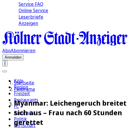
Service FAQ
Online Service
Leserbriefe
Anzeigen
Abo
Abonnieren
Anmelden
Köln
Startseite
Region
Panorama
Freizeit
Restaurants
Myanmar: Leichengeruch breitet
FC
sich aus – Frau nach 60 Stunden
Panorama
Politik
gerettet
Wirtschaft