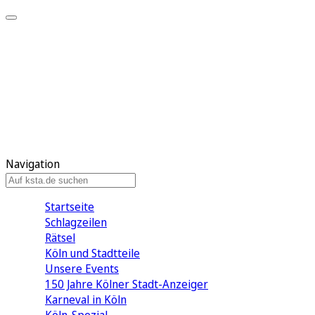
Mein KStA
Meine Artikel
Meine Region
Meine Newsletter
Mein KStA PLUS
Mein E-Paper
Navigation
Startseite
Schlagzeilen
Rätsel
Köln und Stadtteile
Unsere Events
150 Jahre Kölner Stadt-Anzeiger
Karneval in Köln