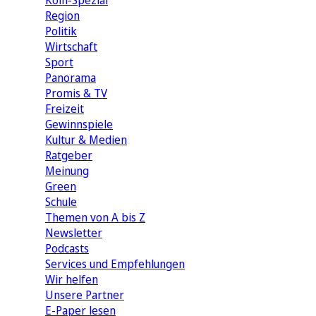
Köln-Spezial
Region
Politik
Wirtschaft
Sport
Panorama
Promis & TV
Freizeit
Gewinnspiele
Kultur & Medien
Ratgeber
Meinung
Green
Schule
Themen von A bis Z
Newsletter
Podcasts
Services und Empfehlungen
Wir helfen
Unsere Partner
E-Paper lesen