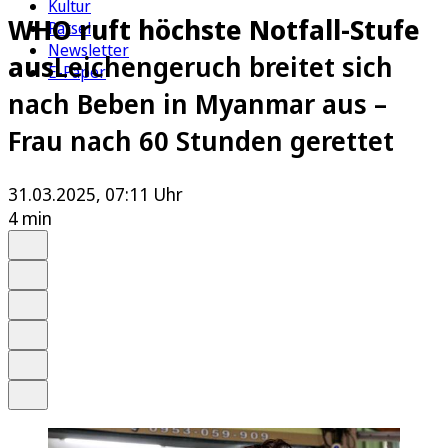
Kultur
WHO ruft höchste Notfall-Stufe
Rätsel
Newsletter
aus
Leichengeruch breitet sich
E-Paper
nach Beben in Myanmar aus –
Frau nach 60 Stunden gerettet
31.03.2025, 07:11 Uhr
4 min
Auf Google bevorzugen
Anhören
Schrift
Merken
Drucken
Teilen