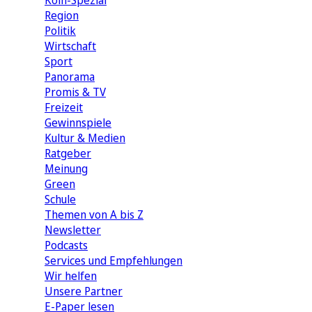
Köln-Spezial
Region
Politik
Wirtschaft
Sport
Panorama
Promis & TV
Freizeit
Gewinnspiele
Kultur & Medien
Ratgeber
Meinung
Green
Schule
Themen von A bis Z
Newsletter
Podcasts
Services und Empfehlungen
Wir helfen
Unsere Partner
E-Paper lesen