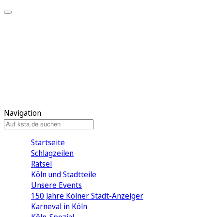
Mein KStA
Meine Artikel
Meine Region
Meine Newsletter
Mein KStA PLUS
Mein E-Paper
Navigation
Startseite
Schlagzeilen
Rätsel
Köln und Stadtteile
Unsere Events
150 Jahre Kölner Stadt-Anzeiger
Karneval in Köln