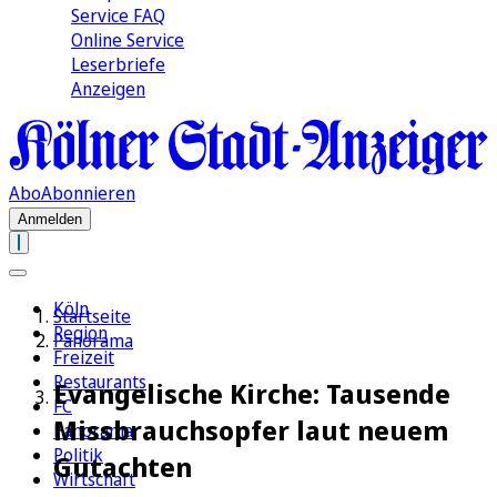
Service FAQ
Online Service
Leserbriefe
Anzeigen
Abo
Abonnieren
Anmelden
Köln
Startseite
Region
Panorama
Freizeit
Restaurants
Evangelische Kirche: Tausende
FC
Missbrauchsopfer laut neuem
Panorama
Politik
Gutachten
Wirtschaft