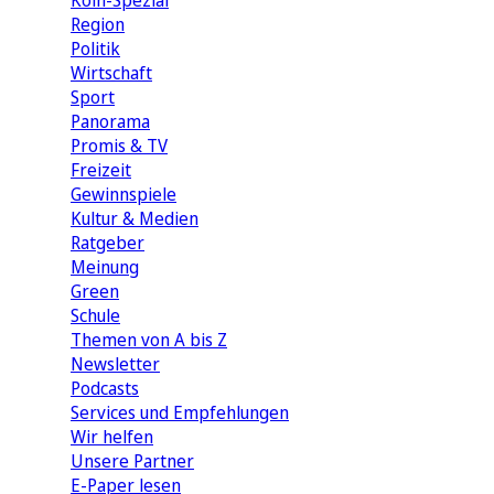
Köln-Spezial
Region
Politik
Wirtschaft
Sport
Panorama
Promis & TV
Freizeit
Gewinnspiele
Kultur & Medien
Ratgeber
Meinung
Green
Schule
Themen von A bis Z
Newsletter
Podcasts
Services und Empfehlungen
Wir helfen
Unsere Partner
E-Paper lesen