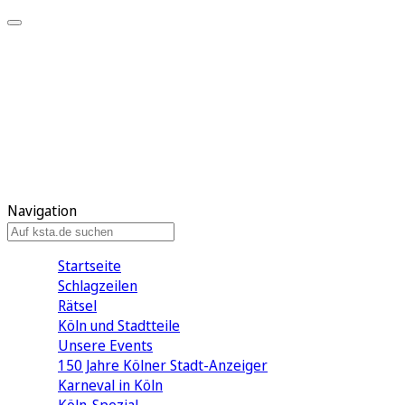
Mein KStA
Meine Artikel
Meine Region
Meine Newsletter
Mein KStA PLUS
Mein E-Paper
Navigation
Startseite
Schlagzeilen
Rätsel
Köln und Stadtteile
Unsere Events
150 Jahre Kölner Stadt-Anzeiger
Karneval in Köln