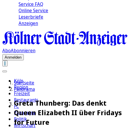
Service FAQ
Online Service
Leserbriefe
Anzeigen
Abo
Abonnieren
Anmelden
Köln
Startseite
Region
Panorama
Freizeit
Restaurants
Greta Thunberg: Das denkt
FC
Queen Elizabeth II über Fridays
Panorama
Politik
for Future
Wirtschaft