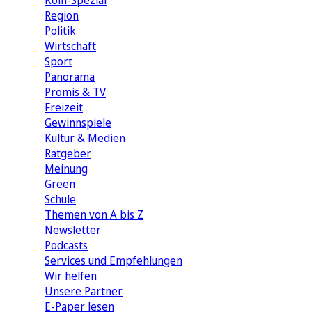
Köln-Spezial
Region
Politik
Wirtschaft
Sport
Panorama
Promis & TV
Freizeit
Gewinnspiele
Kultur & Medien
Ratgeber
Meinung
Green
Schule
Themen von A bis Z
Newsletter
Podcasts
Services und Empfehlungen
Wir helfen
Unsere Partner
E-Paper lesen