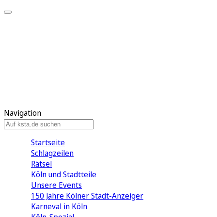
Mein KStA
Meine Artikel
Meine Region
Meine Newsletter
Mein KStA PLUS
Mein E-Paper
Navigation
Startseite
Schlagzeilen
Rätsel
Köln und Stadtteile
Unsere Events
150 Jahre Kölner Stadt-Anzeiger
Karneval in Köln