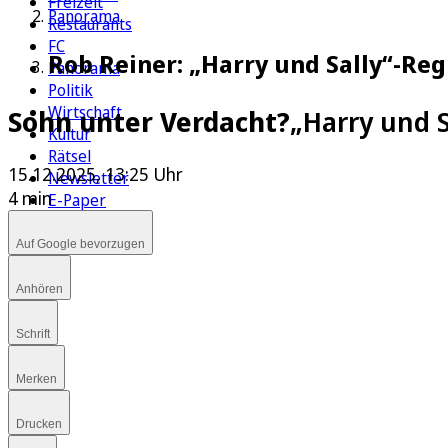
Freizeit
Panorama
Restaurants
FC
Rob Reiner: „Harry und Sally“-Re
Panorama
Politik
Wirtschaft
Sohn unter Verdacht?
„Harry und 
Kultur
Rätsel
15.12.2025, 13:25 Uhr
Newsletter
4 min
E-Paper
Auf Google bevorzugen
Anhören
Schrift
Merken
Drucken