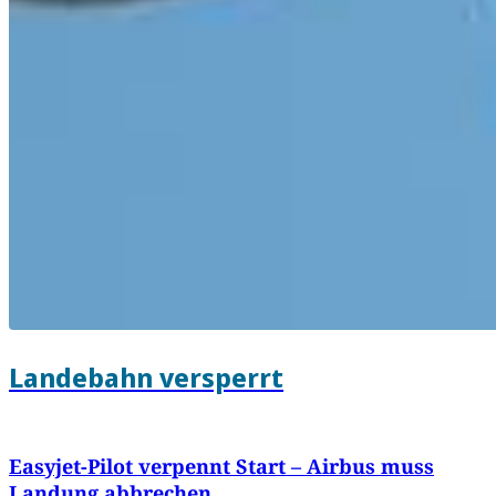
Landebahn versperrt
Easyjet-Pilot verpennt Start – Airbus muss
Landung abbrechen