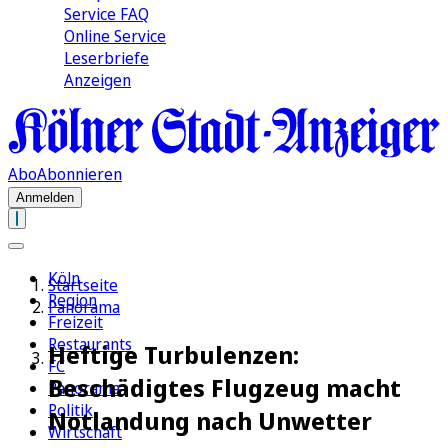
Service FAQ
Online Service
Leserbriefe
Anzeigen
Abo
Abonnieren
Anmelden
Köln
Startseite
Region
Panorama
Freizeit
Restaurants
Heftige Turbulenzen:
FC
Beschädigtes Flugzeug macht
Panorama
Politik
Notlandung nach Unwetter
Wirtschaft