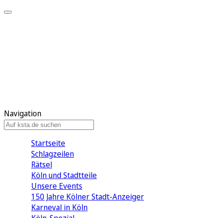
Mein KStA
Meine Artikel
Meine Region
Meine Newsletter
Mein KStA PLUS
Mein E-Paper
Navigation
Startseite
Schlagzeilen
Rätsel
Köln und Stadtteile
Unsere Events
150 Jahre Kölner Stadt-Anzeiger
Karneval in Köln