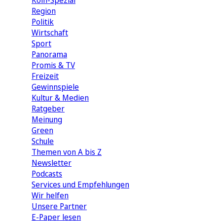
Köln-Spezial
Region
Politik
Wirtschaft
Sport
Panorama
Promis & TV
Freizeit
Gewinnspiele
Kultur & Medien
Ratgeber
Meinung
Green
Schule
Themen von A bis Z
Newsletter
Podcasts
Services und Empfehlungen
Wir helfen
Unsere Partner
E-Paper lesen