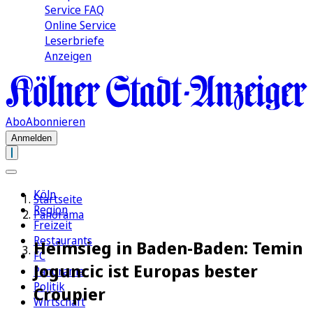
Service FAQ
Online Service
Leserbriefe
Anzeigen
Abo
Abonnieren
Anmelden
Köln
Startseite
Region
Panorama
Freizeit
Restaurants
Heimsieg in Baden-Baden: Temin
FC
Joguncic ist Europas bester
Panorama
Politik
Croupier
Wirtschaft