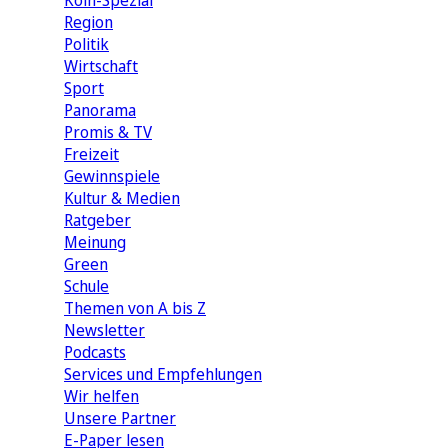
Köln-Spezial
Region
Politik
Wirtschaft
Sport
Panorama
Promis & TV
Freizeit
Gewinnspiele
Kultur & Medien
Ratgeber
Meinung
Green
Schule
Themen von A bis Z
Newsletter
Podcasts
Services und Empfehlungen
Wir helfen
Unsere Partner
E-Paper lesen