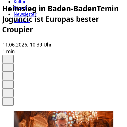
Kultur
Heimsieg in Baden-Baden
Temin
Rätsel
Newsletter
Joguncic ist Europas bester
E-Paper
Croupier
11.06.2026, 10:39 Uhr
1 min
Auf Google bevorzugen
Anhören
Schrift
Merken
Drucken
Teilen