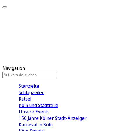
Mein KStA
Meine Artikel
Meine Region
Meine Newsletter
Mein KStA PLUS
Mein E-Paper
Navigation
Startseite
Schlagzeilen
Rätsel
Köln und Stadtteile
Unsere Events
150 Jahre Kölner Stadt-Anzeiger
Karneval in Köln