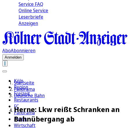
Service FAQ
Online Service
Leserbriefe
Anzeigen
Abo
Abonnieren
Anmelden
Köln
Startseite
Region
Panorama
Freizeit
Deutsche Bahn
Restaurants
FC
Herne: Lkw reißt Schranken an
Panorama
Bahnübergang ab
Politik
Wirtschaft