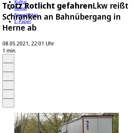
Kultur
Trotz Rotlicht gefahren
Lkw reißt
Rätsel
Schranken an Bahnübergang in
Newsletter
E-Paper
Herne ab
08.05.2021, 22:01 Uhr
1 min
Auf Google bevorzugen
Anhören
Schrift
Merken
Drucken
Teilen