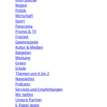
Köln-Spezial
Region
Politik
Wirtschaft
Sport
Panorama
Promis & TV
Freizeit
Gewinnspiele
Kultur & Medien
Ratgeber
Meinung
Green
Schule
Themen von A bis Z
Newsletter
Podcasts
Services und Empfehlungen
Wir helfen
Unsere Partner
E-Paper lesen