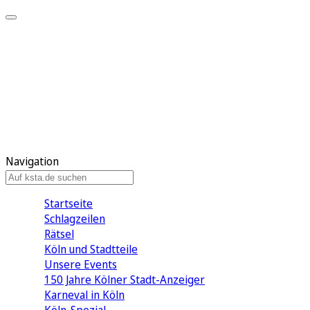
Mein KStA
Meine Artikel
Meine Region
Meine Newsletter
Mein KStA PLUS
Mein E-Paper
Navigation
Startseite
Schlagzeilen
Rätsel
Köln und Stadtteile
Unsere Events
150 Jahre Kölner Stadt-Anzeiger
Karneval in Köln