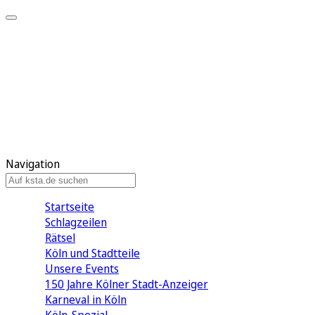
Mein KStA
Meine Artikel
Meine Region
Meine Newsletter
Mein KStA PLUS
Mein E-Paper
Navigation
Startseite
Schlagzeilen
Rätsel
Köln und Stadtteile
Unsere Events
150 Jahre Kölner Stadt-Anzeiger
Karneval in Köln