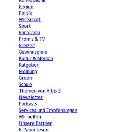
Köln-Spezial
Region
Politik
Wirtschaft
Sport
Panorama
Promis & TV
Freizeit
Gewinnspiele
Kultur & Medien
Ratgeber
Meinung
Green
Schule
Themen von A bis Z
Newsletter
Podcasts
Services und Empfehlungen
Wir helfen
Unsere Partner
E-Paper lesen