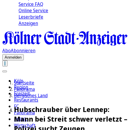
Service FAQ
Online Service
Leserbriefe
Anzeigen
Abo
Abonnieren
Anmelden
Köln
Startseite
Region
Panorama
Freizeit
Bergisches Land
Restaurants
FC
Hubschrauber über Lennep:
Panorama
Mann bei Streit schwer verletzt –
Politik
Wirtschaft
Polizei sucht Zeugen