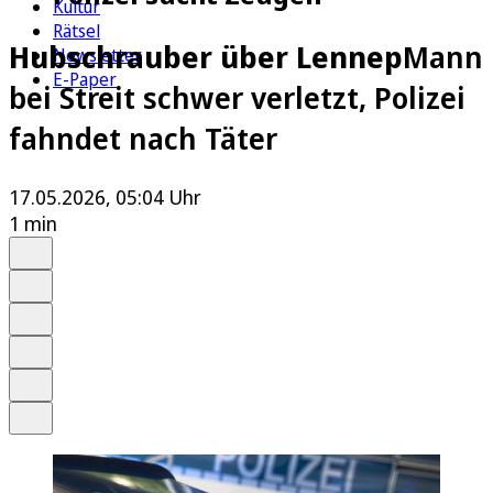
Kultur
Rätsel
Hubschrauber über Lennep
Mann
Newsletter
E-Paper
bei Streit schwer verletzt, Polizei
fahndet nach Täter
17.05.2026, 05:04 Uhr
1 min
Auf Google bevorzugen
Anhören
Schrift
Merken
Drucken
Teilen