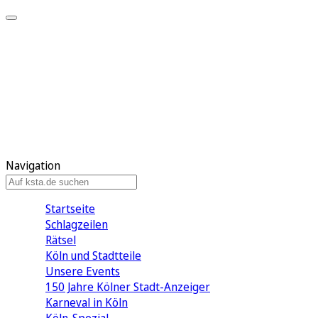
Mein KStA
Meine Artikel
Meine Region
Meine Newsletter
Mein KStA PLUS
Mein E-Paper
Navigation
Startseite
Schlagzeilen
Rätsel
Köln und Stadtteile
Unsere Events
150 Jahre Kölner Stadt-Anzeiger
Karneval in Köln