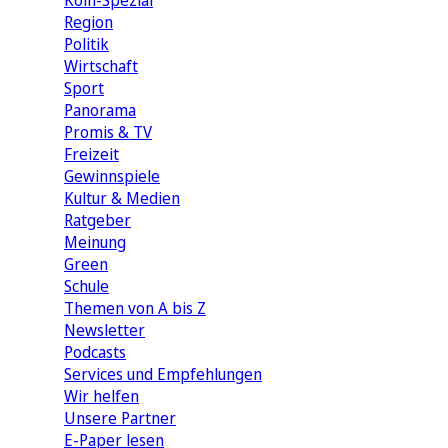
Köln-Spezial
Region
Politik
Wirtschaft
Sport
Panorama
Promis & TV
Freizeit
Gewinnspiele
Kultur & Medien
Ratgeber
Meinung
Green
Schule
Themen von A bis Z
Newsletter
Podcasts
Services und Empfehlungen
Wir helfen
Unsere Partner
E-Paper lesen