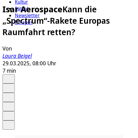
Kultur
Isar Aerospace
Kann die
Rätsel
Newsletter
„Spectrum“-Rakete Europas
E-Paper
Raumfahrt retten?
Von
Laura Beigel
29.03.2025, 08:00 Uhr
7 min
Auf Google bevorzugen
Anhören
Schrift
Merken
Drucken
Teilen