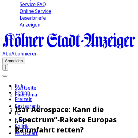
Service FAQ
Online Service
Leserbriefe
Anzeigen
Abo
Abonnieren
Anmelden
Köln
Startseite
Region
Panorama
Freizeit
Restaurants
Isar Aerospace: Kann die
FC
„Spectrum“-Rakete Europas
Panorama
Politik
Raumfahrt retten?
Wirtschaft