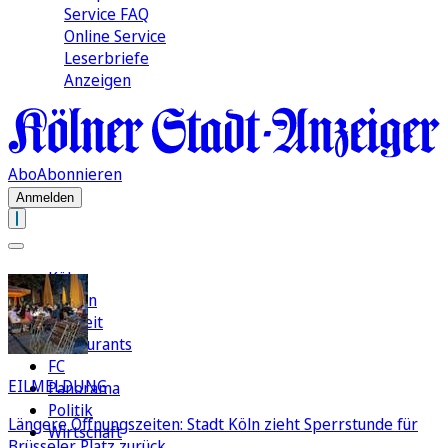
Service FAQ
Online Service
Leserbriefe
Anzeigen
Abo
Abonnieren
Anmelden
Köln
Region
Freizeit
Restaurants
FC
EILMELDUNG
Panorama
Politik
Längere Öffnungszeiten: Stadt Köln zieht Sperrstunde für
Wirtschaft
Brüsseler Platz zurück