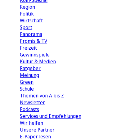
Köln-Spezial
Region
Politik
Wirtschaft
Sport
Panorama
Promis & TV
Freizeit
Gewinnspiele
Kultur & Medien
Ratgeber
Meinung
Green
Schule
Themen von A bis Z
Newsletter
Podcasts
Services und Empfehlungen
Wir helfen
Unsere Partner
E-Paper lesen