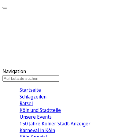
Mein KStA
Meine Artikel
Meine Region
Meine Newsletter
Mein KStA PLUS
Mein E-Paper
Navigation
Startseite
Schlagzeilen
Rätsel
Köln und Stadtteile
Unsere Events
150 Jahre Kölner Stadt-Anzeiger
Karneval in Köln