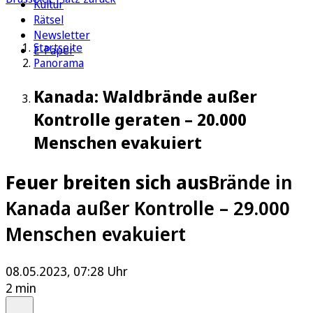
Kultur
Rätsel
Newsletter
Startseite
E-Paper
Panorama
Kanada: Waldbrände außer
Kontrolle geraten – 20.000
Menschen evakuiert
Feuer breiten sich aus
Brände in
Kanada außer Kontrolle – 29.000
Menschen evakuiert
08.05.2023, 07:28 Uhr
2 min
Auf Google bevorzugen