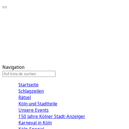
Mein KStA
Meine Artikel
Meine Region
Meine Newsletter
Mein KStA PLUS
Mein E-Paper
Navigation
Startseite
Schlagzeilen
Rätsel
Köln und Stadtteile
Unsere Events
150 Jahre Kölner Stadt-Anzeiger
Karneval in Köln