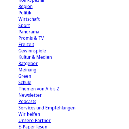
Köln-Spezial
Region
Politik
Wirtschaft
Sport
Panorama
Promis & TV
Freizeit
Gewinnspiele
Kultur & Medien
Ratgeber
Meinung
Green
Schule
Themen von A bis Z
Newsletter
Podcasts
Services und Empfehlungen
Wir helfen
Unsere Partner
E-Paper lesen