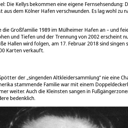
iel: Die Kellys bekommen eine eigene Fernsehsendung: D
ist aus dem Kölner Hafen verschwunden. Es lag wohl zu 
e die Großfamilie 1989 im Mülheimer Hafen an – und fei
Höhen und Tiefen und der Trennung von 2002 erscheint n
ße Hallen wird folgen, am 17. Februar 2018 sind singen s
00 Karten verkauft.
Spötter der „singenden Altkleidersammlung“ nie eine Ch
 Amerika stammende Familie war mit einem Doppeldecker
er weiter. Auch die Kleinsten sangen in Fußgängerzone
ere bedenklich.