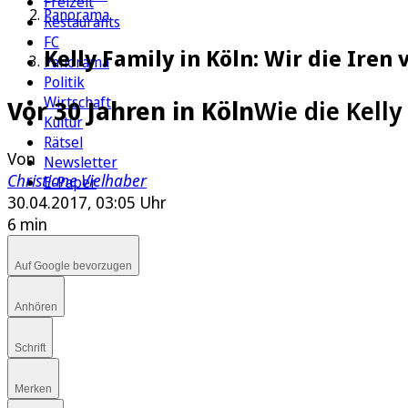
Freizeit
Panorama
Restaurants
FC
Kelly Family in Köln: Wir die Ire
Panorama
Politik
Wirtschaft
Vor 30 Jahren in Köln
Wie die Kell
Kultur
Rätsel
Von
Newsletter
Christiane Vielhaber
E-Paper
30.04.2017, 03:05 Uhr
6 min
Auf Google bevorzugen
Anhören
Schrift
Merken