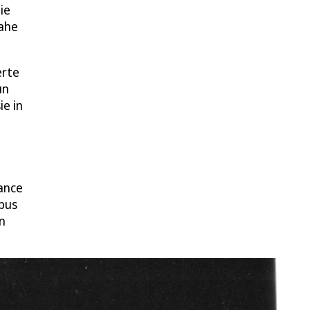
ie
nahe
erte
un
ie in
ance
bus
n