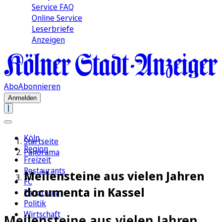
Service FAQ
Online Service
Leserbriefe
Anzeigen
Abo
Abonnieren
Anmelden
Köln
Startseite
Region
Panorama
Freizeit
Restaurants
Meilensteine aus vielen Jahren
FC
documenta in Kassel
Panorama
Politik
Wirtschaft
Meilensteine aus vielen Jahren