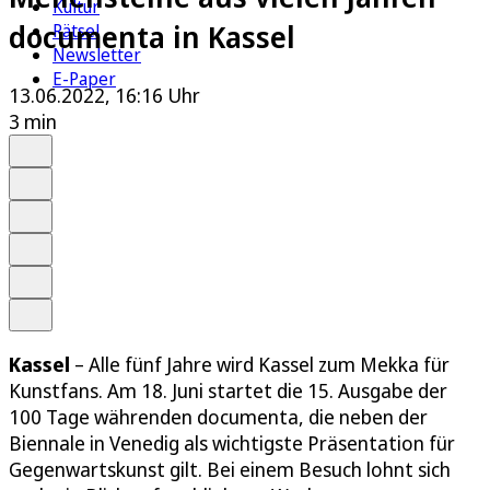
Kultur
documenta in Kassel
Rätsel
Newsletter
E-Paper
13.06.2022, 16:16 Uhr
3 min
Auf Google bevorzugen
Anhören
Schrift
Merken
Drucken
Teilen
Kassel
– Alle fünf Jahre wird Kassel zum Mekka für
Kunstfans. Am 18. Juni startet die 15. Ausgabe der
100 Tage währenden documenta, die neben der
Biennale in Venedig als wichtigste Präsentation für
Gegenwartskunst gilt. Bei einem Besuch lohnt sich