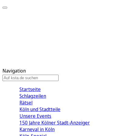
Mein KStA
Meine Artikel
Meine Region
Meine Newsletter
Mein KStA PLUS
Mein E-Paper
Navigation
Startseite
Schlagzeilen
Rätsel
Köln und Stadtteile
Unsere Events
150 Jahre Kölner Stadt-Anzeiger
Karneval in Köln