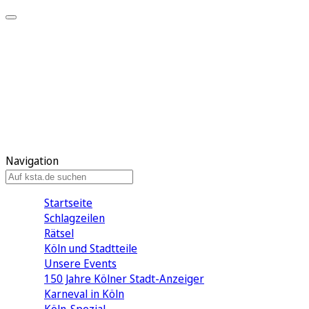
Mein KStA
Meine Artikel
Meine Region
Meine Newsletter
Mein KStA PLUS
Mein E-Paper
Navigation
Startseite
Schlagzeilen
Rätsel
Köln und Stadtteile
Unsere Events
150 Jahre Kölner Stadt-Anzeiger
Karneval in Köln