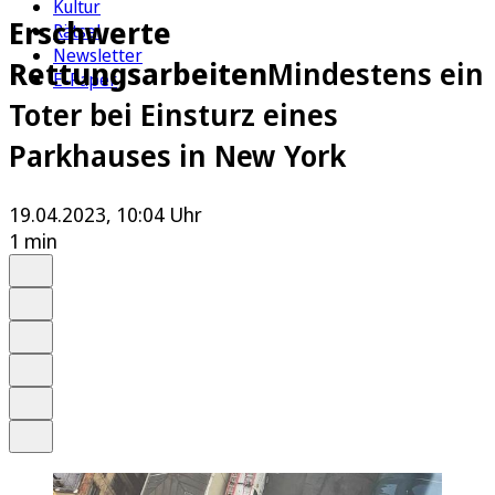
Kultur
Erschwerte
Rätsel
Newsletter
Rettungsarbeiten
Mindestens ein
E-Paper
Toter bei Einsturz eines
Parkhauses in New York
19.04.2023, 10:04 Uhr
1 min
Auf Google bevorzugen
Anhören
Schrift
Merken
Drucken
Teilen