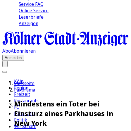
Service FAQ
Online Service
Leserbriefe
Anzeigen
Abo
Abonnieren
Anmelden
Köln
Startseite
Region
Panorama
Freizeit
Restaurants
Mindestens ein Toter bei
FC
Einsturz eines Parkhauses in
Panorama
Politik
New York
Wirtschaft