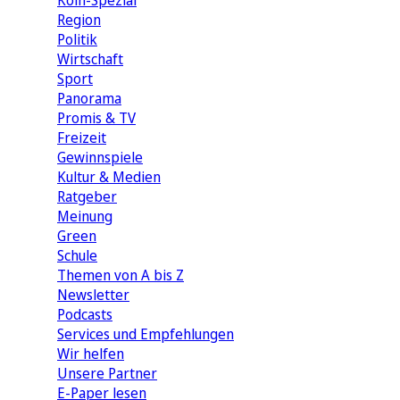
Köln-Spezial
Region
Politik
Wirtschaft
Sport
Panorama
Promis & TV
Freizeit
Gewinnspiele
Kultur & Medien
Ratgeber
Meinung
Green
Schule
Themen von A bis Z
Newsletter
Podcasts
Services und Empfehlungen
Wir helfen
Unsere Partner
E-Paper lesen