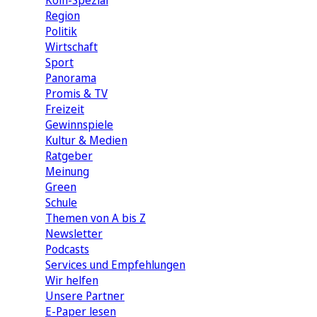
Köln-Spezial
Region
Politik
Wirtschaft
Sport
Panorama
Promis & TV
Freizeit
Gewinnspiele
Kultur & Medien
Ratgeber
Meinung
Green
Schule
Themen von A bis Z
Newsletter
Podcasts
Services und Empfehlungen
Wir helfen
Unsere Partner
E-Paper lesen