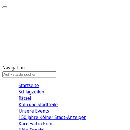
Mein KStA
Meine Artikel
Meine Region
Meine Newsletter
Mein KStA PLUS
Mein E-Paper
Navigation
Startseite
Schlagzeilen
Rätsel
Köln und Stadtteile
Unsere Events
150 Jahre Kölner Stadt-Anzeiger
Karneval in Köln