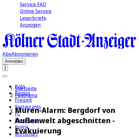
Service FAQ
Online Service
Leserbriefe
Anzeigen
Abo
Abonnieren
Anmelden
Köln
Startseite
Region
Panorama
Freizeit
Restaurants
Muren-Alarm: Bergdorf von
FC
Außenwelt abgeschnitten -
Panorama
Politik
Evakuierung
Wirtschaft