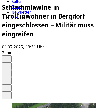
Kultur
Schlammlawine in
Rätsel
Newsletter
Tirol
Einwohner in Bergdorf
E-Paper
eingeschlossen – Militär muss
eingreifen
01.07.2025, 13:31 Uhr
2 min
Auf Google bevorzugen
Anhören
Schrift
Merken
Drucken
Teilen