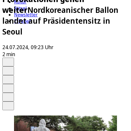
Kultur
weiter
Nordkoreanischer Ballon
Rätsel
Newsletter
landet auf Präsidentensitz in
E-Paper
Seoul
24.07.2024, 09:23 Uhr
2 min
Auf Google bevorzugen
Anhören
Schrift
Merken
Drucken
Teilen