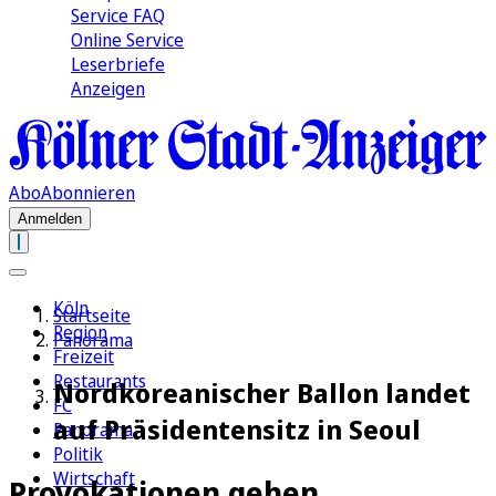
Service FAQ
Online Service
Leserbriefe
Anzeigen
Abo
Abonnieren
Anmelden
Köln
Startseite
Region
Panorama
Freizeit
Restaurants
Nordkoreanischer Ballon landet
FC
auf Präsidentensitz in Seoul
Panorama
Politik
Wirtschaft
Provokationen gehen