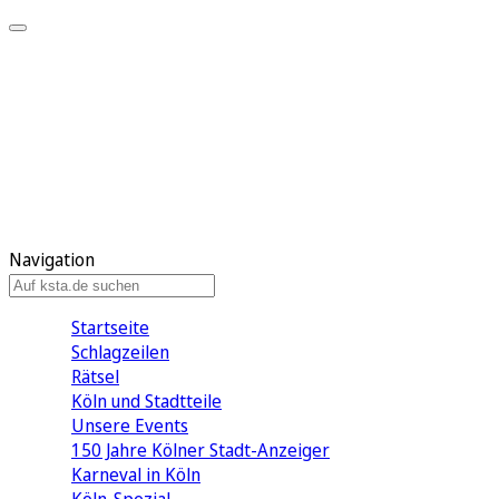
Mein KStA
Meine Artikel
Meine Region
Meine Newsletter
Mein KStA PLUS
Mein E-Paper
Navigation
Startseite
Schlagzeilen
Rätsel
Köln und Stadtteile
Unsere Events
150 Jahre Kölner Stadt-Anzeiger
Karneval in Köln