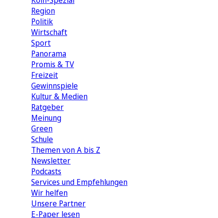
Köln-Spezial
Region
Politik
Wirtschaft
Sport
Panorama
Promis & TV
Freizeit
Gewinnspiele
Kultur & Medien
Ratgeber
Meinung
Green
Schule
Themen von A bis Z
Newsletter
Podcasts
Services und Empfehlungen
Wir helfen
Unsere Partner
E-Paper lesen