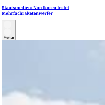
Staatsmedien: Nordkorea testet
Mehrfachraketenwerfer
Merken