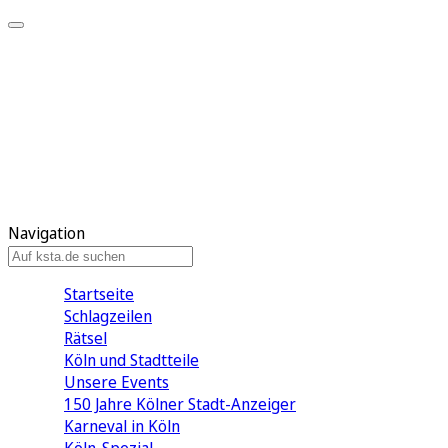
Mein KStA
Meine Artikel
Meine Region
Meine Newsletter
Mein KStA PLUS
Mein E-Paper
Navigation
Startseite
Schlagzeilen
Rätsel
Köln und Stadtteile
Unsere Events
150 Jahre Kölner Stadt-Anzeiger
Karneval in Köln