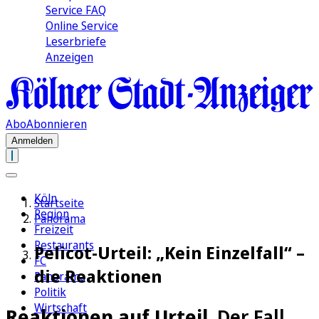
Service FAQ
Online Service
Leserbriefe
Anzeigen
Abo
Abonnieren
Anmelden
Köln
Startseite
Region
Panorama
Freizeit
Restaurants
Pelicot-Urteil: „Kein Einzelfall“ –
FC
die Reaktionen
Panorama
Politik
Wirtschaft
Reaktionen auf Urteil
„Der Fall