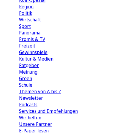
Köln-Spezial
Region
Politik
Wirtschaft
Sport
Panorama
Promis & TV
Freizeit
Gewinnspiele
Kultur & Medien
Ratgeber
Meinung
Green
Schule
Themen von A bis Z
Newsletter
Podcasts
Services und Empfehlungen
Wir helfen
Unsere Partner
E-Paper lesen