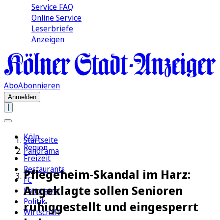
Service FAQ
Online Service
Leserbriefe
Anzeigen
Abo
Abonnieren
Anmelden
Köln
Startseite
Region
Panorama
Freizeit
Restaurants
Pflegeheim-Skandal im Harz:
FC
Angeklagte sollen Senioren
Panorama
Politik
ruhiggestellt und eingesperrt
Wirtschaft