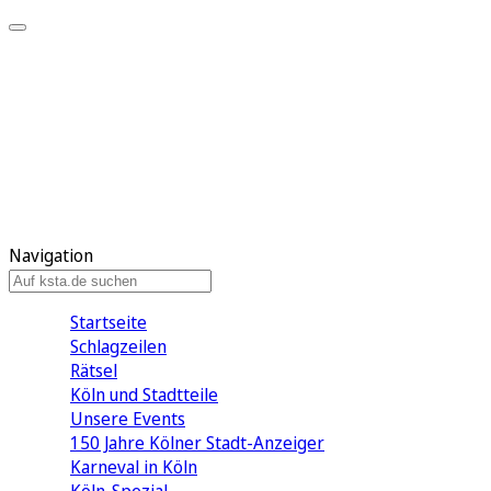
Mein KStA
Meine Artikel
Meine Region
Meine Newsletter
Mein KStA PLUS
Mein E-Paper
Navigation
Startseite
Schlagzeilen
Rätsel
Köln und Stadtteile
Unsere Events
150 Jahre Kölner Stadt-Anzeiger
Karneval in Köln