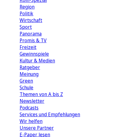
Köln-Spezial
Region
Politik
Wirtschaft
Sport
Panorama
Promis & TV
Freizeit
Gewinnspiele
Kultur & Medien
Ratgeber
Meinung
Green
Schule
Themen von A bis Z
Newsletter
Podcasts
Services und Empfehlungen
Wir helfen
Unsere Partner
E-Paper lesen