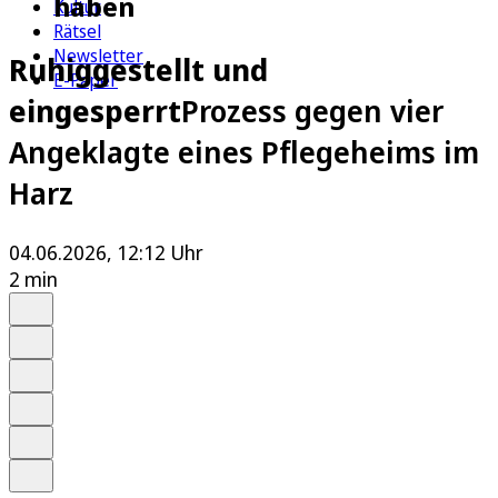
haben
Kultur
Rätsel
Newsletter
Ruhiggestellt und
E-Paper
eingesperrt
Prozess gegen vier
Angeklagte eines Pflegeheims im
Harz
04.06.2026, 12:12 Uhr
2 min
Auf Google bevorzugen
Anhören
Schrift
Merken
Drucken
Teilen