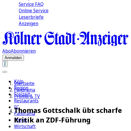
Service FAQ
Online Service
Leserbriefe
Anzeigen
Abo
Abonnieren
Anmelden
Köln
Startseite
Region
Panorama
Freizeit
Promis & TV
Restaurants
FC
Thomas Gottschalk übt scharfe
Panorama
Kritik an ZDF-Führung
Politik
Wirtschaft