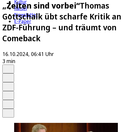
Kultur
„Zeiten sind vorbei“
Thomas
Rätsel
Gottschalk übt scharfe Kritik an
Newsletter
E-Paper
ZDF-Führung – und träumt von
Comeback
16.10.2024, 06:41 Uhr
3 min
Auf Google bevorzugen
Anhören
Schrift
Merken
Drucken
Teilen