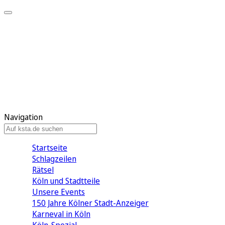
Mein KStA
Meine Artikel
Meine Region
Meine Newsletter
Mein KStA PLUS
Mein E-Paper
Navigation
Startseite
Schlagzeilen
Rätsel
Köln und Stadtteile
Unsere Events
150 Jahre Kölner Stadt-Anzeiger
Karneval in Köln