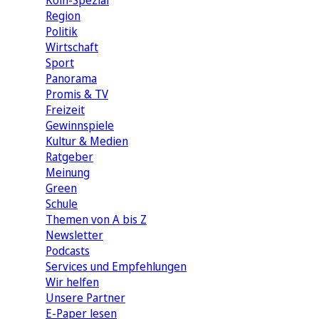
Köln-Spezial
Region
Politik
Wirtschaft
Sport
Panorama
Promis & TV
Freizeit
Gewinnspiele
Kultur & Medien
Ratgeber
Meinung
Green
Schule
Themen von A bis Z
Newsletter
Podcasts
Services und Empfehlungen
Wir helfen
Unsere Partner
E-Paper lesen