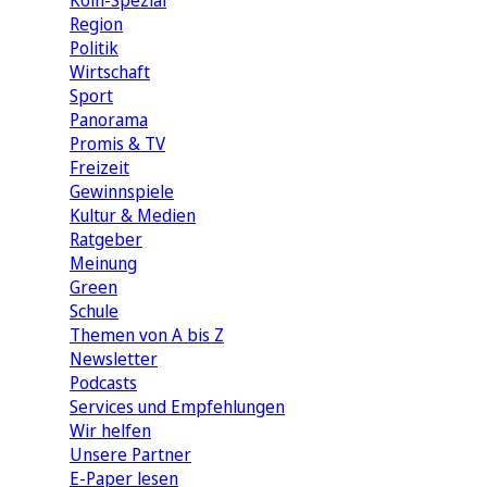
Köln-Spezial
Region
Politik
Wirtschaft
Sport
Panorama
Promis & TV
Freizeit
Gewinnspiele
Kultur & Medien
Ratgeber
Meinung
Green
Schule
Themen von A bis Z
Newsletter
Podcasts
Services und Empfehlungen
Wir helfen
Unsere Partner
E-Paper lesen