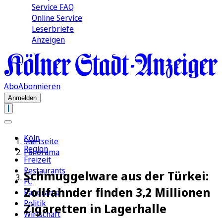
Service FAQ
Online Service
Leserbriefe
Anzeigen
Abo
Abonnieren
Anmelden
Köln
Startseite
Region
Panorama
Freizeit
Restaurants
Schmuggelware aus der Türkei:
FC
Zollfahnder finden 3,2 Millionen
Panorama
Politik
Zigaretten in Lagerhalle
Wirtschaft