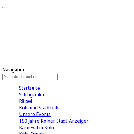
Mein KStA
Meine Artikel
Meine Region
Meine Newsletter
Mein KStA PLUS
Mein E-Paper
Navigation
Startseite
Schlagzeilen
Rätsel
Köln und Stadtteile
Unsere Events
150 Jahre Kölner Stadt-Anzeiger
Karneval in Köln