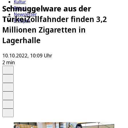
Kultur
Schmuggelware aus der
Rätsel
Newsletter
Türkei
Zollfahnder finden 3,2
E-Paper
Millionen Zigaretten in
Lagerhalle
10.10.2022, 10:09 Uhr
2 min
Auf Google bevorzugen
Anhören
Schrift
Merken
Drucken
Teilen